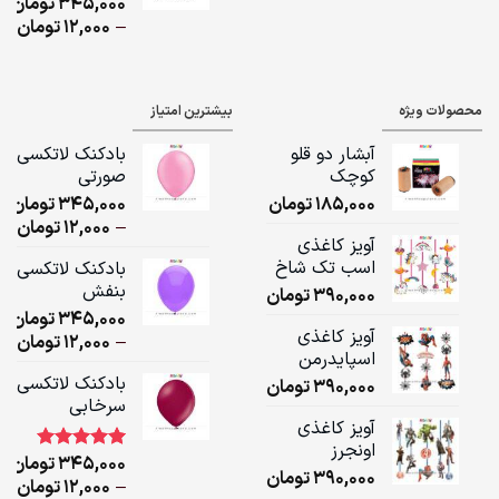
345,000
تومان
,000
ice
–
12,000
تومان
ge:
ugh
محصولات ویژه
بیشترین امتیاز
,000
آبشار دو قلو
بادکنک لاتکسی
کوچک
صورتی
185,000
تومان
345,000
تومان
ice
–
12,000
تومان
آویز کاغذی
ge:
اسب تک شاخ
بادکنک لاتکسی
بنفش
390,000
تومان
ugh
345,000
تومان
,000
آویز کاغذی
ice
–
12,000
تومان
اسپایدرمن
ge:
بادکنک لاتکسی
390,000
تومان
سرخابی
ugh
آویز کاغذی
,000
اونجرز
345,000
تومان
1
امتیاز
5.00
390,000
تومان
از 5 امتیاز
ice
–
12,000
تومان
مشتری