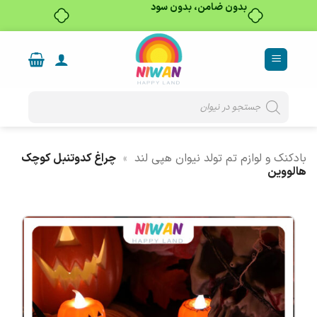
بدون ضامن، بدون سود
Ski
t
conten
Products
search
بادکنک و لوازم تم تولد نیوان هپی لند
»
چراغ کدوتنبل کوچک
هالووین