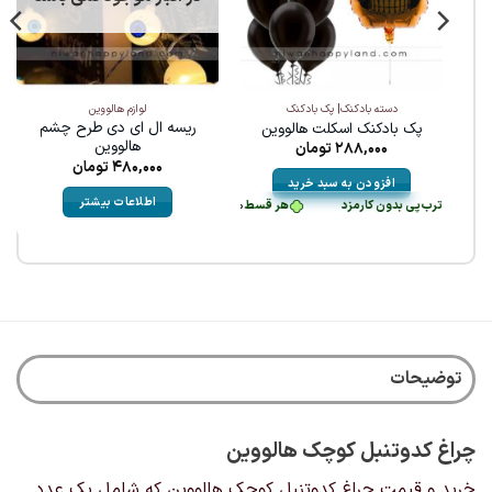
دسته بادکنک| پک بادکنک
لوازم هالووین
ریسه ال ای دی طرح چشم
پک بادکنک اسکلت هالووین
هالووین
288,000
تومان
480,000
تومان
افزودن به سبد خرید
اطلاعات بیشتر
طی با ترب‌پی بدون کارمزد
هر قسط
72,000
تومان
•
خرید قسطی با ترب‌پی بدون کارم
توضیحات
چراغ کدوتنبل کوچک هالووین
خرید و قیمت چراغ کدوتنبل کوچک هالووین که شامل یک عدد