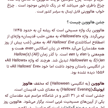
چراغ باطری خور میباشد که در رنگ نارنجی موجود است . چراغ
خواب هالووینی
قابل ارسال به سراسر کشور است .
جشن هالووین چیست ؟
هالووین یک واژه مسیحی است که ریشه آن به حدود ۱۷۴۵
برمی‌گردد. واژه «Hallowe’en» به معنی «شب قدیسان» واژه‌ای از
اصطلاح اسکاتلندی
All Hallows’ Eve
به معنی (شب پیش از روز
همه مقدسان) می‌آید.«eve» در زبان اسکاتس
even
هست و
هم‌معنی با
e’en
یا
een
است. با گذر زمان
(All) Hallow(s)
E(v)en
به
Hallowe’en
تبدیل شد. هرچند که واژه «All Hallows»
در انگلیسی باستان وجود داشت اما خود «All Hallows’ Eve» تا
۱۵۵۶ دیده نشده بود.
هالووین
(به انگلیسی:
Halloween
) که مخفف
هالووز
ایونینگ
(Hallows’ Evening) به معنای شب قدیسان است،
جشنی است که در ۳۱ اکتبر و در شامگاه مراسم عید مقدسان که
یکی از آیین‌های مسیحیت غربی است، برگزار می‌شود. هالووین روز
اول مراسم
سه‌روزه
آلهالوتاید
است که مناسبتی در تقویم