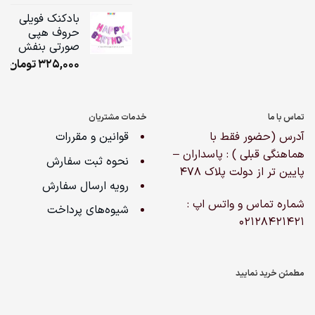
ge:
بادکنک فویلی
حروف هپی
ugh
صورتی بنفش
,000
325,000
تومان
تماس با ما
خدمات مشتریان
آدرس (حضور فقط با
قوانین و مقررات
هماهنگی قبلی ) : پاسداران –
نحوه ثبت سفارش
پایین تر از دولت پلاک ۴۷۸
رویه ارسال سفارش
شماره تماس و واتس اپ :
شیوه‌های پرداخت
02128421421
مطمئن خرید نمایید