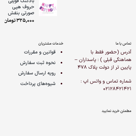
بادکنک فویلی
حروف هپی
ugh
صورتی بنفش
,000
325,000
تومان
تماس با ما
خدمات مشتریان
آدرس (حضور فقط با
قوانین و مقررات
هماهنگی قبلی ) : پاسداران –
نحوه ثبت سفارش
پایین تر از دولت پلاک ۴۷۸
رویه ارسال سفارش
شماره تماس و واتس اپ :
شیوه‌های پرداخت
02128421421
مطمئن خرید نمایید