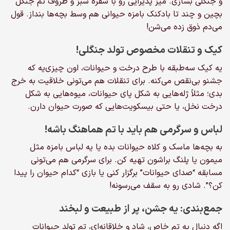
و جنگلی بسازی. میز پذیرایی رو با سفره سبز و ظروف تم جنگل
بچین و چند تا بادکنک بامزه حیوانی هم وسط بچه‌ها بنداز. قول
می‌دم ذوق زده می‌شن!
کیک و تنقلات مخصوص تولد جنگلی!
یه کیک سه‌طبقه با طرح درخت و حیوانات، اون چیزی‌یه که
جشنو بی‌نقص می‌کنه. برای تنقلات هم می‌تونی خلاقیت به خرج
بدی؛ مثلاً ژله‌هایی به شکل پای حیوانات، میوه‌هایی به شکل
درخت نخل، یا حتی بیسکویت‌هایی که صورت حیوان دارن.
لباس و سرگرمی هم باید با تم هماهنگ باشه!
به بچه‌ها ماسک و کلاه حیوانات بده یا یه لباس بامزه مثل
میمون یا پلنگ براشون تهیه کن. برای سرگرمی هم می‌تونی
مسابقه “صدای حیوانات” برگزار کنی یا بازی “کدام حیوان را پیدا
کن؟”. شادی رو به سقف می‌رسونه!
جمع‌بندی: یه جشن، پر از طبیعت و لبخند
اگه دنبال یه تم خاص، شاد و خلاقانه‌ای، تم تولد حیوانات