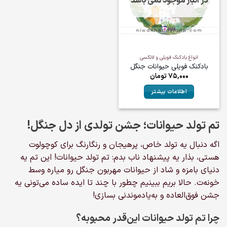
در انبار موجود نمی باشد
انواع بادکنک فویلی و لاتکسی
بادکنک فویلی حیوانات جنگل
75,000
تومان
اطلاعات بیشتر
تم تولد حیوانات؛ جشن تولدی از دل جنگل!
اگه دنبال یه تولد خاص، پرهیجان و رنگارنگ برای کوچولوت
هستی، بذار یه پیشنهاد ناب بدم: تم تولد حیوانات! این تم یه
دنیای بامزه و شاد از حیوانات مهربون جنگل رو میاره وسط
خونه‌ت. حالا بریم ببینیم چطور با چند تا ایده ساده می‌تونی یه
جشن فوق‌العاده و به‌یاد‌موندنی بسازی!
چرا تم تولد حیوانات این‌قدر محبوبه؟