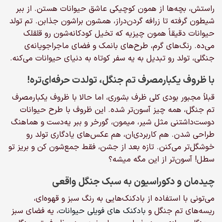
راستش، بچه‌ها از همون کوچیکی عاشق حیوانات هستن. از ببر
شیطون گرفته تا زرافه گردن‌دراز، همشون براشون جذابن. تم تولد
حیوانات دقیقاً همون چیزیه که تخیل کودکانه‌شون رو قلقلک
می‌ده. رنگ‌های گرم، طرح‌های بانمک و فضای ماجراجویانه‌ی
جنگلی، تولد رو تبدیل به یه سفر کوتاه به دنیای حیوانات می‌کنه.
با ظروف یکبارمصرف تم جنگل، تولدت حرفه‌ای‌تره!
قبلاً مجبور بودی کلی ظرف بشوری، اما حالا با ظروف یکبارمصرف
تم جنگل، همه چیز آسون‌تر شده. این ظروف با طرح حیوانات
دوست‌داشتنی مثل شیر، میمون، گورخر و ببر یه‌دست و هماهنگ
طراحی شدن. هم کاربردی‌ان، هم عکس‌های یادگاری تولد رو
خوشگل‌تر می‌کنن. تازه بعد از جشن، فقط جمع‌شون کن و بریز تو
سطل! آسون‌تر از این مگه میشه؟
چیدمان و دکوراسیون به سبک جنگل واقعی
می‌تونی با استفاده از بادکنک‌هایی به رنگ سبز و قهوه‌ای،
ریسه‌های تم جنگل و
بادکنک های فویلی حیوانات
، یه فضای سبز