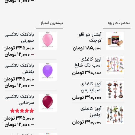
ice
–
12,000
تومان
ge:
ugh
محصولات ویژه
بیشترین امتیاز
,000
آبشار دو قلو
بادکنک لاتکسی
کوچک
صورتی
185,000
تومان
345,000
تومان
ice
–
12,000
تومان
آویز کاغذی
ge:
اسب تک شاخ
بادکنک لاتکسی
بنفش
390,000
تومان
ugh
345,000
تومان
,000
آویز کاغذی
ice
–
12,000
تومان
اسپایدرمن
ge:
بادکنک لاتکسی
390,000
تومان
سرخابی
ugh
آویز کاغذی
,000
اونجرز
345,000
تومان
1
امتیاز
5.00
390,000
تومان
از 5 امتیاز
ice
–
12,000
تومان
مشتری
ge: