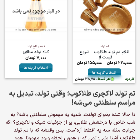
در انبار موجود نمی باشد
تم تولد
کلاه و تاج تولد
اقلام تم تولد طلاکوب – شروع
کلاه تولد متالایز
قیمت از :
7,000
تومان
Price
220,000
تومان
–
155,000
تومان
range:
انتخاب گزینه ها
155,000تومان
انتخاب گزینه ها
through
این
220,000تومان
ن کارمزد
هر قسط
38,750
تومان
•
خرید قسطی با ترب‌پی بدون کارمزد
این
محصول
محصول
دارای
تم تولد لاکچری طلاکوب؛ وقتی تولد، تبدیل به
دارای
انواع
انواع
مراسم سلطنتی می‌شه!
مختلفی
مختلفی
می
می
تا حالا شده بخوای تولدت، شبیه یه مهمونی سلطنتی باشه؟ یه
باشد.
باشد.
گزینه
شب خاص با درخشش طلایی، پر از جزئیات شیک و لاکچری؟ اگه
گزینه
ها
جوابت مثله منه یه “قطعا آره‌”ست، پس وقتشه که با تم تولد
ها
ممکن
طلاکوب آشنا بشی؛ تمی که از همون لحظه ورود مهمونا، همه
ممکن