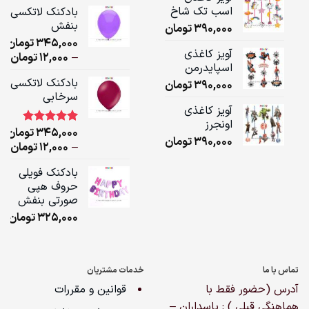
ge:
اسب تک شاخ
بادکنک لاتکسی
بنفش
390,000
تومان
ugh
345,000
تومان
,000
آویز کاغذی
ice
–
12,000
تومان
اسپایدرمن
ge:
بادکنک لاتکسی
390,000
تومان
سرخابی
ugh
آویز کاغذی
,000
اونجرز
345,000
تومان
1
امتیاز
5.00
390,000
تومان
از 5 امتیاز
ice
–
12,000
تومان
مشتری
ge:
بادکنک فویلی
حروف هپی
ugh
صورتی بنفش
,000
325,000
تومان
تماس با ما
خدمات مشتریان
آدرس (حضور فقط با
قوانین و مقررات
هماهنگی قبلی ) : پاسداران –