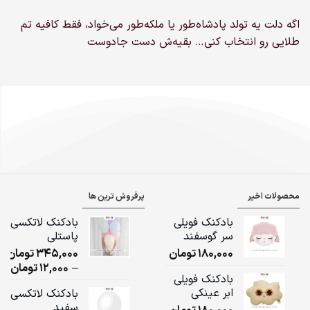
اگه دلت یه تولد پادشاه‌طور یا ملکه‌طور می‌خواد، فقط کافیه تم
طلایی رو انتخاب کنی… بقیه‌ش دست جادوست
محصولات اخیر
پرفروش ترین ها
بادکنک فویلی
بادکنک لاتکسی
سر گوسفند
پاستلی
180,000
تومان
345,000
تومان
ice
–
12,000
تومان
بادکنک فویلی
ge:
ابر عینکی
بادکنک لاتکسی
سفید