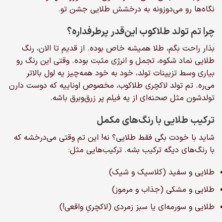
است
نگاه‌ها رو می‌دوزونه به درخشش طلایی جشن تو.
است
در
در
صفحه
چرا تم تولد طلاکوب این‌قدر پرطرفداره؟
صفحه
محصول
محصول
انتخاب
بذار راحت بگم، طلا همیشه خاص بوده. از قدیم تا الان، رنگ
انتخاب
شوند
طلایی نماد شکوه، تجمل و انرژی مثبت بوده. وقتی این رنگ رو
شوند
بیاری وسط تزیینات تولد، خود به خود همه‌چیز یه لول بالاتر
می‌ره. تم تولد لاکچری طلاکوب، مخصوص اوناییه که دوست دارن
تولدشون مثل صحنه‌ای از یه فیلم پر زرق‌وبرق باشه.
ترکیب طلایی با رنگ‌های مکمل
شاید با خودت بگی فقط طلایی؟ نه! این تم وقتی می‌درخشه که
با رنگ‌های دیگه ترکیب بشه. ترکیب‌هایی مثل:
طلایی و سفید (کلاسیک و شیک)
طلایی و مشکی (جذاب و مرموز)
طلایی و سورمه‌ای یا سبز زمردی (لاکچریِ واقعی!)