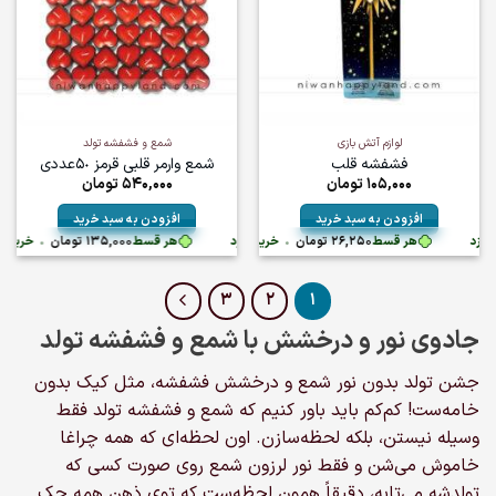
لوازم آتش بازی
شمع و فشفشه تولد
فشفشه قلب
شمع وارمر قلبی قرمز ۵٠عددی
105,000
تومان
540,000
تومان
افزودن به سبد خرید
افزودن به سبد خرید
ومان
•
هر قسط
26,250
تومان
•
خرید قسطی با ترب‌پی بدون کارمزد
هر قسط
خرید قسطی با ترب‌پی بدون کارمزد
135,000
تومان
•
خرید قسطی با ت
3
2
1
جادوی نور و درخشش با شمع و فشفشه تولد
جشن تولد بدون نور شمع و درخشش فشفشه، مثل کیک بدون
خامه‌ست! کم‌کم باید باور کنیم که شمع و فشفشه تولد فقط
وسیله نیستن، بلکه لحظه‌سازن. اون لحظه‌ای که همه چراغا
خاموش می‌شن و فقط نور لرزون شمع روی صورت کسی که
تولدشه می‌تابه، دقیقاً همون لحظه‌ست که توی ذهن همه حک