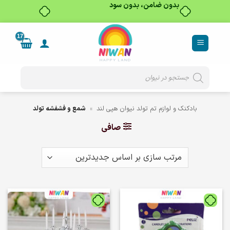
خرید قسطی با ترب‌پی
Ski
t
conten
Products
search
بادکنک و لوازم تم تولد نیوان هپی لند
»
شمع و فشفشه تولد
صافی