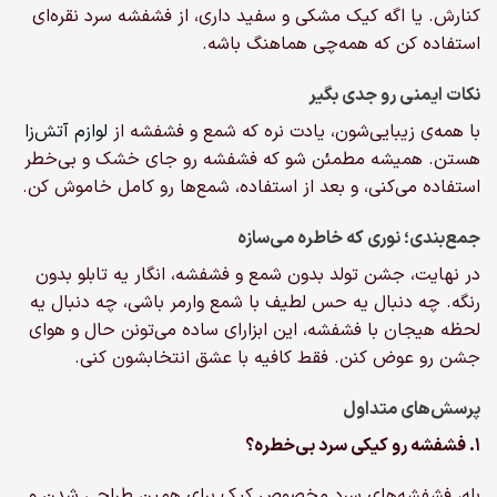
کنارش. یا اگه کیک مشکی و سفید داری، از فشفشه سرد نقره‌ای
استفاده کن که همه‌چی هماهنگ باشه.
نکات ایمنی رو جدی بگیر
با همه‌ی زیبایی‌شون، یادت نره که شمع و فشفشه از
لوازم آتش‌زا
هستن. همیشه مطمئن شو که فشفشه رو جای خشک و بی‌خطر
استفاده می‌کنی، و بعد از استفاده، شمع‌ها رو کامل خاموش کن.
جمع‌بندی؛ نوری که خاطره می‌سازه
در نهایت، جشن تولد بدون شمع و فشفشه، انگار یه تابلو بدون
رنگه. چه دنبال یه حس لطیف با شمع وارمر باشی، چه دنبال یه
لحظه هیجان با فشفشه، این ابزارای ساده می‌تونن حال و هوای
جشن رو عوض کنن. فقط کافیه با عشق انتخابشون کنی.
پرسش‌های متداول
۱. فشفشه رو کیکی سرد بی‌خطره؟
بله، فشفشه‌های سرد مخصوص کیک برای همین طراحی شدن و