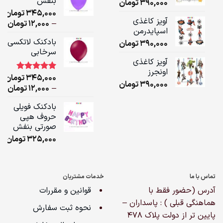
بنفش
390,000
تومان
ugh
345,000
تومان
,000
آویز کاغذی
ice
–
12,000
تومان
اسپایدرمن
ge:
بادکنک لاتکسی
390,000
تومان
سرخابی
ugh
آویز کاغذی
,000
اونجرز
345,000
تومان
1
امتیاز
5.00
390,000
تومان
از 5 امتیاز
ice
–
12,000
تومان
مشتری
ge:
بادکنک فویلی
حروف هپی
ugh
صورتی بنفش
,000
325,000
تومان
تماس با ما
خدمات مشتریان
آدرس (حضور فقط با
قوانین و مقررات
هماهنگی قبلی ) : پاسداران –
نحوه ثبت سفارش
پایین تر از دولت پلاک ۴۷۸