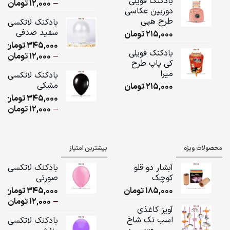
بادکنک فویلی
ice
–
12,000
تومان
دوربین عکاسی
ge:
طرح هپی
بادکنک لاتکسی
سفید صدفی
215,000
تومان
ugh
345,000
تومان
,000
بادکنک فویلی
ice
–
12,000
تومان
کی پاپ طرح
ge:
میرا
بادکنک لاتکسی
مشکی
215,000
تومان
ugh
345,000
تومان
,000
ice
–
12,000
تومان
ge:
ugh
محصولات ویژه
بیشترین امتیاز
,000
آبشار دو قلو
بادکنک لاتکسی
کوچک
صورتی
185,000
تومان
345,000
تومان
ice
–
12,000
تومان
آویز کاغذی
ge:
اسب تک شاخ
بادکنک لاتکسی