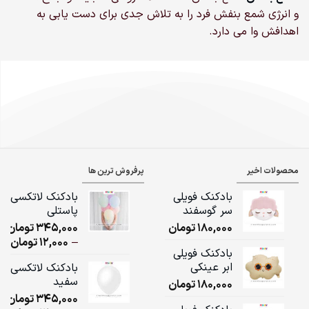
و انرژی شمع بنفش فرد را به تلاش جدی برای دست یابی به
اهدافش وا می دارد.
محصولات اخیر
پرفروش ترین ها
بادکنک فویلی
بادکنک لاتکسی
سر گوسفند
پاستلی
180,000
تومان
345,000
تومان
ice
–
12,000
تومان
بادکنک فویلی
ge:
ابر عینکی
بادکنک لاتکسی
سفید
180,000
تومان
ugh
345,000
تومان
,000