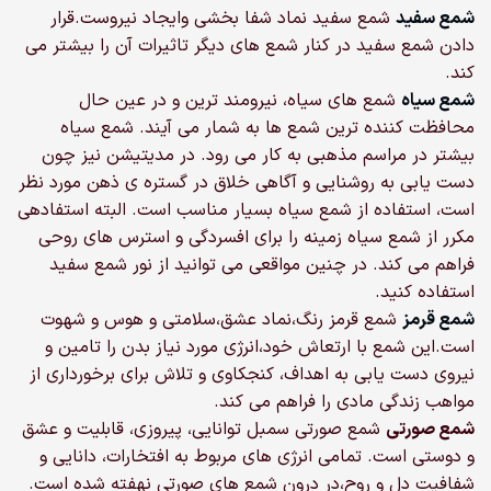
شمع سفید
شمع سفید نماد شفا بخشی وایجاد نیروست.قرار
دادن شمع سفید در کنار شمع های دیگر تاثیرات آن را بیشتر می
کند.
شمع سیاه
شمع های سیاه، نیرومند ترین و در عین حال
محافظت کننده ترین شمع ها به شمار می آیند. شمع سیاه
بیشتر در مراسم مذهبی به کار می رود. در مدیتیشن نیز چون
دست یابی به روشنایی و آگاهی خلاق در گستره ی ذهن مورد نظر
است، استفاده از شمع سیاه بسیار مناسب است. البته استفاده­ی
مکرر از شمع سیاه زمینه را برای افسردگی و استرس های روحی
فراهم می کند. در چنین مواقعی می توانید از نور شمع سفید
استفاده کنید.
شمع قرمز
شمع قرمز رنگ،نماد عشق،سلامتی و هوس و شهوت
است.این شمع با ارتعاش خود،انرژی مورد نیاز بدن را تامین و
نیروی دست یابی به اهداف، کنجکاوی و تلاش برای برخورداری از
مواهب زندگی مادی را فراهم می کند.
شمع صورتی
شمع صورتی سمبل توانایی، پیروزی، قابلیت و عشق
و دوستی است. تمامی انرژی های مربوط به افتخارات، دانایی و
شفافیت دل و روح،در درون شمع های صورتی نهفته شده است.