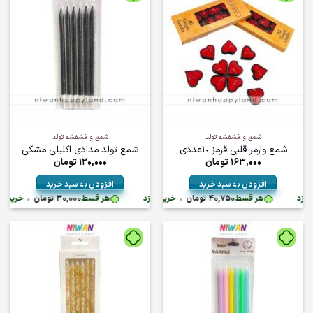
انواع
مختلفی
می
باشد.
گزینه
ها
ممکن
است
در
صفحه
شمع و فشفشه تولد
شمع و فشفشه تولد
محصول
شمع وارمر قلبی قرمز ۱٠عددی
شمع تولد مدادی اکلیلی مشکی
انتخاب
163,000
تومان
120,000
تومان
شوند
افزودن به سبد خرید
افزودن به سبد خرید
تومان
•
هر قسط
40,750
تومان
•
خرید قسطی با ترب‌پی بدون کارمزد
هر قسط
خرید قسطی با ترب‌پی بدون کارمزد
30,000
تومان
•
خرید قسطی با ت