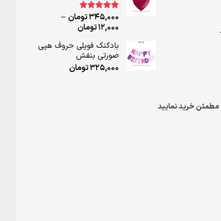
through
345,000تومان
345,000
تومان
–
1
امتیاز
5.00
از 5 امتیاز
Price
12,000
تومان
مشتری
range:
بادکنک فویلی حروف هپی
12,000تومان
صورتی بنفش
through
325,000
تومان
345,000تومان
مطمئن خرید نمایید