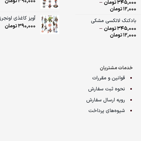
390,000
تومان
345,000
تومان
–
through
Price
12,000
تومان
345,000تومان
range:
آویز کاغذی اونجرز
بادکنک لاتکسی مشکی
12,000تومان
390,000
تومان
345,000
تومان
–
through
Price
12,000
تومان
345,000تومان
range:
12,000تومان
through
345,000تومان
خدمات مشتریان
قوانین و مقررات
نحوه ثبت سفارش
رویه ارسال سفارش
شیوه‌های پرداخت