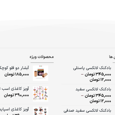
 ها
محصولات ویژه
بادکنک لاتکسی پاستلی
آبشار دو قلو کوچ
345,000
تومان
–
185,000
تومان
Price
12,000
تومان
range:
آویز کاغذی اسب 
بادکنک لاتکسی سفید
12,000تومان
390,000
تومان
345,000
تومان
–
through
Price
12,000
تومان
345,000تومان
range:
آویز کاغذی اسپای
بادکنک لاتکسی سفید صدفی
12,000تومان