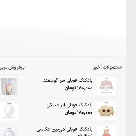
محصولات اخیر
پرفروش ترین
بادکنک فویلی سر گوسفند
180,000
تومان
بادکنک فویلی ابر عینکی
180,000
تومان
بادکنک فویلی دوربین عکاسی
طرح هپی