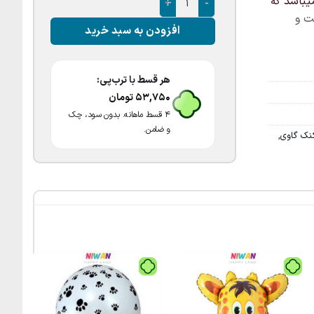
که
ت و
افزودن به سبد خرید
هر قسط با ترب‌پی:
53,750
تومان
۴ قسط ماهانه. بدون سود، چک
و ضامن.
نک گاوی
,