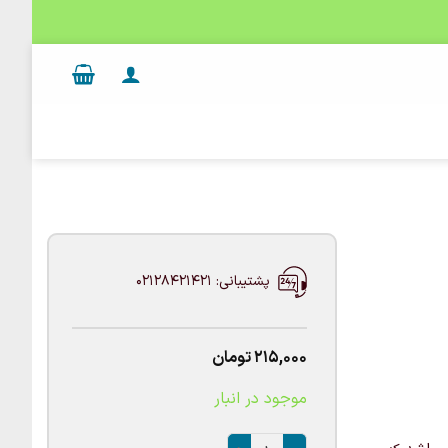
پشتیبانی: 02128421421
215,000
تومان
موجود در انبار
پک بادکنک گاو عدد