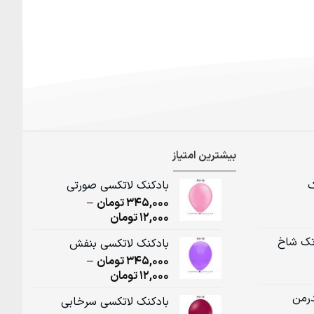
بیشترین امتیاز
ک
بادکنک لاتکسی صورتی
345,000
تومان
–
Price
12,000
تومان
range:
تک شاخ
بادکنک لاتکسی بنفش
12,000تومان
345,000
تومان
–
through
Price
12,000
تومان
345,000تومان
range:
درمن
بادکنک لاتکسی سرخابی
12,000تومان