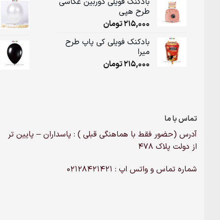
بادکنک فویلی دوربین عکاسی
طرح هپی
215,000
تومان
بادکنک فویلی کی پاپ طرح
میرا
215,000
تومان
تماس با ما
آدرس (حضور فقط با هماهنگی قبلی ) : پاسداران – پایین تر
از دولت پلاک ۴۷۸
شماره تماس و واتس اپ : 02128421421