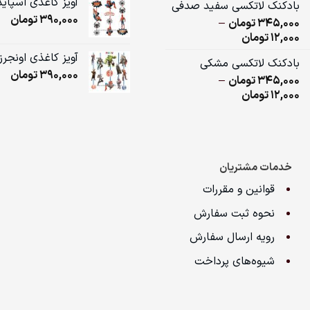
آویز کاغذی اسپای
بادکنک لاتکسی سفید صدفی
12,000تومان
390,000
تومان
345,000
تومان
–
through
Price
12,000
تومان
345,000تومان
range:
آویز کاغذی اونجرز
بادکنک لاتکسی مشکی
12,000تومان
390,000
تومان
345,000
تومان
–
through
Price
12,000
تومان
345,000تومان
range:
12,000تومان
through
345,000تومان
خدمات مشتریان
قوانین و مقررات
نحوه ثبت سفارش
رویه ارسال سفارش
شیوه‌های پرداخت