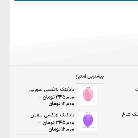
بیشترین امتیاز
ک
بادکنک لاتکسی صورتی
345,000
تومان
–
Price
12,000
تومان
range:
تک شاخ
بادکنک لاتکسی بنفش
12,000تومان
345,000
تومان
–
through
Price
12,000
تومان
345,000تومان
range: