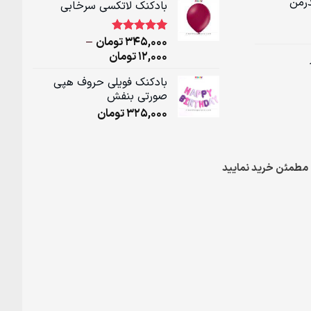
درمن
بادکنک لاتکسی سرخابی
12,000تومان
through
345,000تومان
345,000
تومان
–
1
امتیاز
5.00
از 5 امتیاز
Price
12,000
تومان
مشتری
range:
بادکنک فویلی حروف هپی
12,000تومان
صورتی بنفش
through
325,000
تومان
345,000تومان
مطمئن خرید نمایید