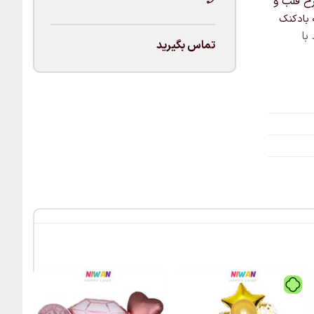
کنک سفید طرح قلب و
 بادکنک
با
تماس بگیرید