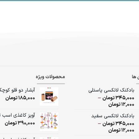
 ها
محصولات ویژه
بادکنک لاتکسی پاستلی
آبشار دو قلو کوچ
345,000
تومان
–
185,000
تومان
Price
12,000
تومان
range:
آویز کاغذی اسب 
بادکنک لاتکسی سفید
12,000تومان
390,000
تومان
345,000
تومان
–
through
Price
12,000
تومان
345,000تومان
range: