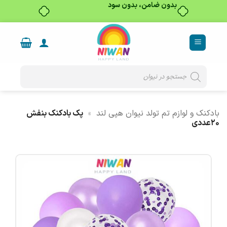
بدون ضامن، بدون سود
Ski
t
conten
Products
search
بادکنک و لوازم تم تولد نیوان هپی لند
»
پک بادکنک بنفش
20عددی