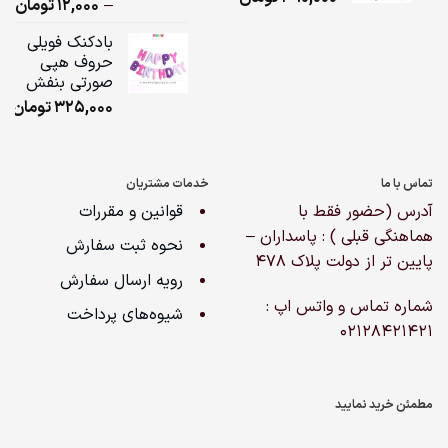
ice
–
12,000
تومان
مشتری
ge:
بادکنک فویلی
حروف هپی
ugh
صورتی بنفش
,000
325,000
تومان
تماس با ما
خدمات مشتریان
آدرس (حضور فقط با
قوانین و مقررات
هماهنگی قبلی ) : پاسداران –
نحوه ثبت سفارش
پایین تر از دولت پلاک ۴۷۸
رویه ارسال سفارش
شماره تماس و واتس اپ :
شیوه‌های پرداخت
02128421421
مطمئن خرید نمایید