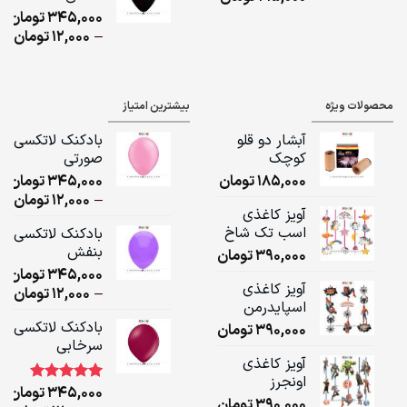
345,000
تومان
,000
ice
–
12,000
تومان
ge:
ugh
محصولات ویژه
بیشترین امتیاز
,000
آبشار دو قلو
بادکنک لاتکسی
کوچک
صورتی
185,000
تومان
345,000
تومان
ice
–
12,000
تومان
آویز کاغذی
ge:
اسب تک شاخ
بادکنک لاتکسی
بنفش
390,000
تومان
ugh
345,000
تومان
,000
آویز کاغذی
ice
–
12,000
تومان
اسپایدرمن
ge:
بادکنک لاتکسی
390,000
تومان
سرخابی
ugh
آویز کاغذی
,000
اونجرز
345,000
تومان
1
امتیاز
5.00
390,000
تومان
از 5 امتیاز