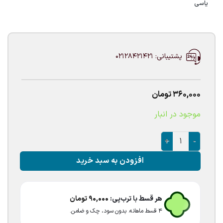
یاسی
پشتیبانی: 02128421421
360,000
تومان
موجود در انبار
پک بادکنک بنفش 20عددی عدد
افزودن به سبد خرید
هر قسط با ترب‌پی:
90,000
تومان
۴ قسط ماهانه. بدون سود، چک و ضامن.