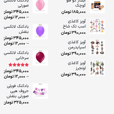
آبشار دو قلو
بادکنک لاتکسی
کوچک
صورتی
185,000
تومان
345,000
تومان
ice
–
12,000
تومان
آویز کاغذی
ge:
اسب تک شاخ
بادکنک لاتکسی
بنفش
390,000
تومان
ugh
345,000
تومان
,000
آویز کاغذی
ice
–
12,000
تومان
اسپایدرمن
ge:
بادکنک لاتکسی
390,000
تومان
سرخابی
ugh
آویز کاغذی
,000
اونجرز
345,000
تومان
1
امتیاز
5.00
390,000
تومان
از 5 امتیاز
ice
–
12,000
تومان
مشتری
ge:
بادکنک فویلی
حروف هپی
ugh
صورتی بنفش
,000
325,000
تومان