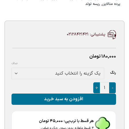
پرده متالایزر
,
ریسه تولد
پشتیبانی: 02128421421
180,000
تومان
صاف
رنگ
پرده متالایز دیسکویی عدد
افزودن به سبد خرید
هر قسط با ترب‌پی:
45,000
تومان
۴ قسط ماهانه. بدون سود، چک و ضامن.