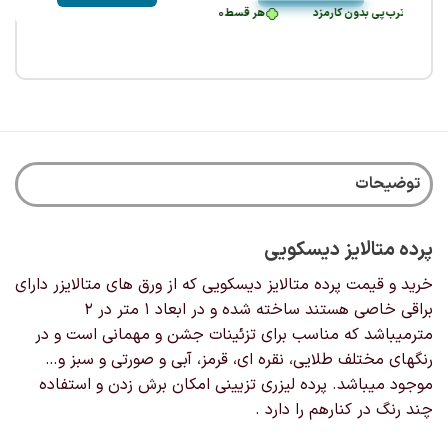
ومان
•
دون کارمزد
طی با ترب‌پی بدون کارمزد
هر قسط
322,500
خرید قسطی با ترب‌پی بدون کارمزد
هر قسط
تومان
•
36,250
تومان
هر قسط
•
27,500
تومان
•
خرید قسطی با ترب‌پی بدون کارمزد
هر قسط
خرید قسطی با ترب‌پی بدون کار
750
هر
خرید قسطی با تر
این
362,500
تومان
•
خرید قسطی با ترب‌پی بدون کارمزد
هر قسط
362,500
تومان
•
خری
محصول
هر قسط
38,750
تومان
•
خرید قسطی با ترب‌پی بدون ک
دارای
انواع
مختلفی
می
باشد.
گزینه
توضیحات
ها
ممکن
است
پرده متالایز دیسکویی
در
صفحه
خرید و قیمت پرده متالایز دیسکویی که از ورق های متالایزر دارای
محصول
براقی خاصی هستند ساخته شده و در ابعاد ۱ متر در ۲
انتخاب
شوند
مترمیباشد که مناسب برای تزئینات جشن و مهمانی است و در
رنگهای مختلف طلایی، نقره ای، قرمز، آبی و صورتی و سبز و…
موجود میباشد. پرده لیزری تزیینی امکان برش زدن و استفاده
چند رنگ‌ در کنارهم را دارد .