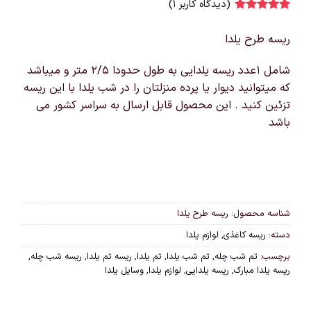
(دیدگاه کاربر
1
)
1
امتیاز
5
از
5 امتیاز
ریسه طرح یلدا
مشتری
شامل ۱عدد ریسه یلدایی به طول حدودا ۲/۵ متر و میباشد
که میتوانید دیوار یا پرده منزلتان را در شب یلدا با این ریسه
تزئین کنید . این محصول قابل ارسال به سراسر کشور می
باشد
شناسه محصول:
ریسه طرح یلدا
دسته:
ریسه کاغذی
,
لوازم یلدا
برچسب:
تم شب چله
,
تم شب یلدا
,
تم یلدا
,
ریسه تم یلدا
,
ریسه شب چله
,
ریسه یلدا مبارک
,
ریسه یلدایی
,
لوازم یلدا
,
وسایل یلدا