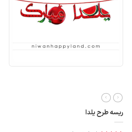
ریسه طرح یلدا