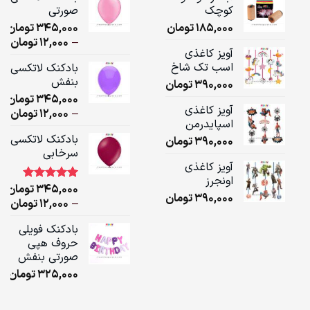
کوچک
صورتی
185,000
تومان
345,000
تومان
ice
–
12,000
تومان
آویز کاغذی
ge:
اسب تک شاخ
بادکنک لاتکسی
بنفش
390,000
تومان
ugh
345,000
تومان
,000
آویز کاغذی
ice
–
12,000
تومان
اسپایدرمن
ge:
بادکنک لاتکسی
390,000
تومان
سرخابی
ugh
آویز کاغذی
,000
اونجرز
345,000
تومان
1
امتیاز
5.00
390,000
تومان
از 5 امتیاز
ice
–
12,000
تومان
مشتری
ge:
بادکنک فویلی
حروف هپی
ugh
صورتی بنفش
,000
325,000
تومان