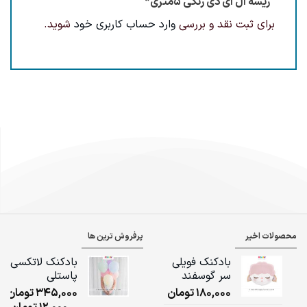
“ریسه ال ای دی رنگی ۵متری”
برای ثبت نقد و بررسی
وارد حساب کاربری خود
شوید.
محصولات اخیر
پرفروش ترین ها
بادکنک فویلی
بادکنک لاتکسی
سر گوسفند
پاستلی
180,000
تومان
345,000
تومان
ice