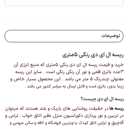
محصول
دارای
انواع
مختلفی
می
باشد.
توضیحات
گزینه
ها
ممکن
ریسه ال ای دی رنگی ۵متری
است
در
خرید و قیمت ریسه ال ای دی رنگی ۵متری که منبع انرژی آن
صفحه
۳عدد باتری قلمی و نور آن رنگی رنگی است . سایز این ریسه
محصول
مفتولی چندرنگ ۵ متر می باشد . این محصول بسیار خاص و
انتخاب
زیبا
بدون باتری است و
قابل ارسال به سراسر کشور می باشد .
شوند
ریسه ال ای دی چیست؟
ریسه
ها
در حقیقت روشنایی های باریک و بلند هستند که میتوان
در تزیین و نور پردازی دکوراسیون منزل نظیر اتاق خواب ، تراس و
آلاچیق و
تزئین اتاق کودک
یا ویترین فروشگاه و کافه و سالن عروسی و