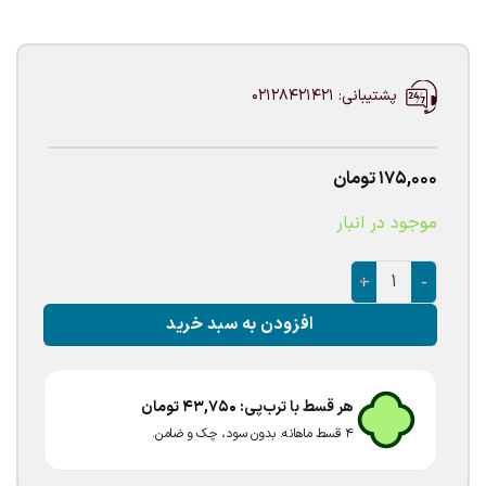
پشتیبانی: 02128421421
175,000
تومان
موجود در انبار
ریسه ال ای دی رنگی ۵متری عدد
افزودن به سبد خرید
هر قسط با ترب‌پی:
43,750
تومان
۴ قسط ماهانه. بدون سود، چک و ضامن.