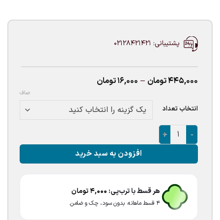
پشتیبانی: 02128421421
Price
445,000
تومان
–
16,000
تومان
range:
صاف
16,000تومان
through
انتخاب تعداد
445,000تومان
بادکنک لاتکسی کروم صورتی عدد
افزودن به سبد خرید
هر قسط با ترب‌پی:
4,000
تومان
۴ قسط ماهانه. بدون سود، چک و ضامن.