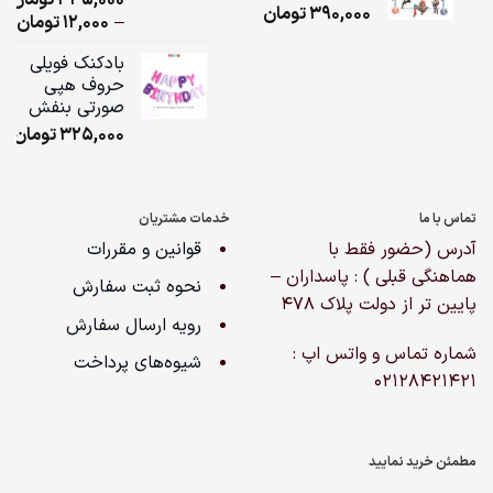
390,000
تومان
از 5 امتیاز
ice
–
12,000
تومان
مشتری
ge:
بادکنک فویلی
حروف هپی
ugh
صورتی بنفش
,000
325,000
تومان
تماس با ما
خدمات مشتریان
آدرس (حضور فقط با
قوانین و مقررات
هماهنگی قبلی ) : پاسداران –
نحوه ثبت سفارش
پایین تر از دولت پلاک ۴۷۸
رویه ارسال سفارش
شماره تماس و واتس اپ :
شیوه‌های پرداخت
02128421421
مطمئن خرید نمایید