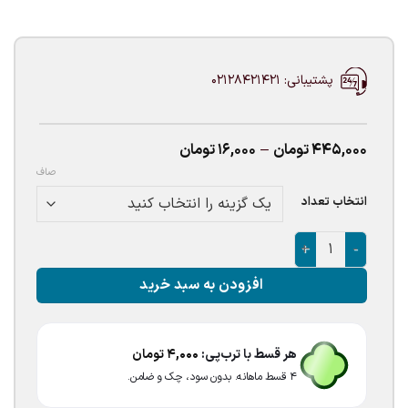
پشتیبانی: 02128421421
Price
445,000
تومان
–
16,000
تومان
range:
صاف
16,000تومان
through
انتخاب تعداد
445,000تومان
بادکنک لاتکسی کروم بنفش عدد
افزودن به سبد خرید
هر قسط با ترب‌پی:
4,000
تومان
۴ قسط ماهانه. بدون سود، چک و ضامن.