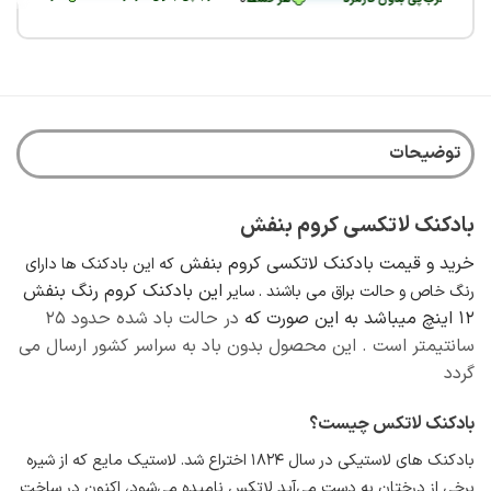
محصول
دارای
انواع
مختلفی
می
باشد.
توضیحات
گزینه
ها
ممکن
بادکنک لاتکسی کروم بنفش
است
در
خرید و قیمت بادکنک لاتکسی کروم بنفش
که این بادکنک ها دارای
صفحه
این بادکنک کروم رنگ بنفش
رنگ خاص و حالت براق می باشند . سایر
محصول
12 اینچ میباشد به این صورت که
در حالت باد شده حدود ۲۵
انتخاب
شوند
سانتیمتر است . این محصول بدون باد به سراسر کشور ارسال می
گردد
بادکنک لاتکس چیست؟
بادکنک های لاستیکی در سال ۱۸۲۴
اختراع شد. لاستیک مایع که از شیره
برخی از درختان به دست می‌آید لاتکس نامیده می‌شود، اکنون در ساخت