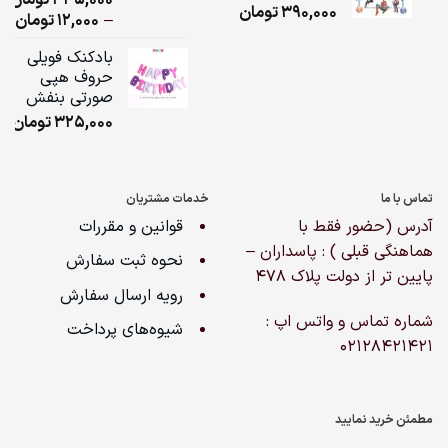
390,000
تومان
از 5 امتیاز
ice
–
12,000
تومان
مشتری
ge:
بادکنک فویلی
حروف هپی
ugh
صورتی بنفش
,000
325,000
تومان
تماس با ما
خدمات مشتریان
آدرس (حضور فقط با
قوانین و مقررات
هماهنگی قبلی ) : پاسداران –
نحوه ثبت سفارش
پایین تر از دولت پلاک ۴۷۸
رویه ارسال سفارش
شماره تماس و واتس اپ :
شیوه‌های پرداخت
02128421421
مطمئن خرید نمایید