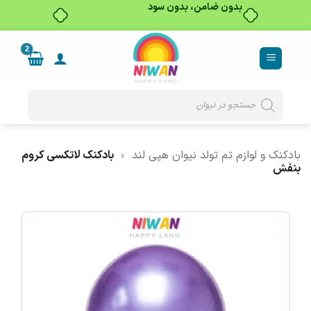
بدون ضامن، بدون سود
Ski
t
conten
Products
search
بادکنک و لوازم تم تولد نیوان هپی لند
»
بادکنک لاتکسی کروم
بنفش