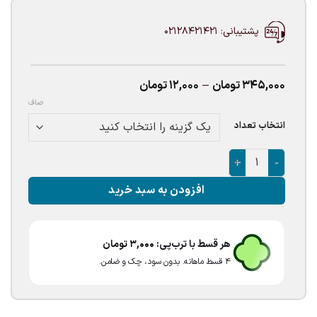
پشتیبانی: 02128421421
Price
345,000
تومان
–
12,000
تومان
range:
صاف
12,000تومان
through
انتخاب تعداد
345,000تومان
بادکنک لاتکسی طلایی عدد
افزودن به سبد خرید
هر قسط با ترب‌پی:
3,000
تومان
۴ قسط ماهانه. بدون سود، چک و ضامن.