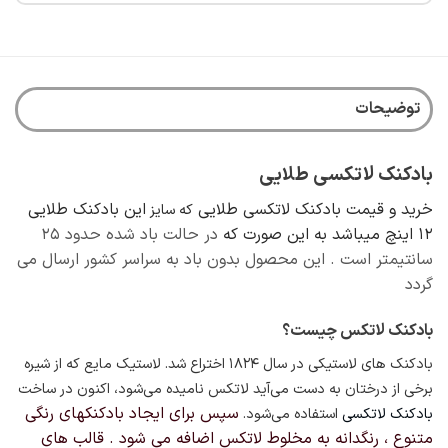
دارای
انواع
مختلفی
می
باشد.
گزینه
توضیحات
ها
ممکن
است
بادکنک لاتکسی طلایی
در
خرید و قیمت بادکنک لاتکسی طلایی
این بادکنک طلایی
صفحه
که سایز
محصول
12 اینچ میباشد به این صورت که
در حالت باد شده حدود ۲۵
انتخاب
سانتیمتر است . این محصول بدون باد به سراسر کشور ارسال می
شوند
گردد
بادکنک لاتکس چیست؟
بادکنک های لاستیکی در سال ۱۸۲۴
اختراع شد. لاستیک مایع که از شیره
برخی از درختان به دست می‌آید لاتکس نامیده می‌شود، اکنون در ساخت
سپس برای ایجاد بادکنکهای رنگی
بادکنک لاتکسی
استفاده می‌شود.
متنوع ، رنگدانه به مخلوط لاتکس اضافه می شود . قالب های