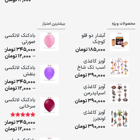
ge:
ugh
محصولات ویژه
بیشترین امتیاز
,000
آبشار دو قلو
بادکنک لاتکسی
کوچک
صورتی
185,000
تومان
345,000
تومان
ice
–
12,000
تومان
آویز کاغذی
ge:
اسب تک شاخ
بادکنک لاتکسی
بنفش
390,000
تومان
ugh
345,000
تومان
,000
آویز کاغذی
ice
–
12,000
تومان
اسپایدرمن
ge:
بادکنک لاتکسی
390,000
تومان
سرخابی
ugh
آویز کاغذی
,000
اونجرز
345,000
تومان
1
امتیاز
5.00
390,000
تومان
از 5 امتیاز
ice
–
12,000
تومان
مشتری
ge: