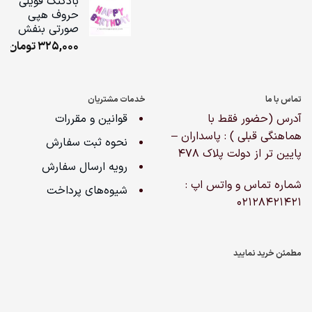
بادکنک فویلی
حروف هپی
ugh
صورتی بنفش
,000
325,000
تومان
تماس با ما
خدمات مشتریان
آدرس (حضور فقط با
قوانین و مقررات
هماهنگی قبلی ) : پاسداران –
نحوه ثبت سفارش
پایین تر از دولت پلاک ۴۷۸
رویه ارسال سفارش
شماره تماس و واتس اپ :
شیوه‌های پرداخت
02128421421
مطمئن خرید نمایید