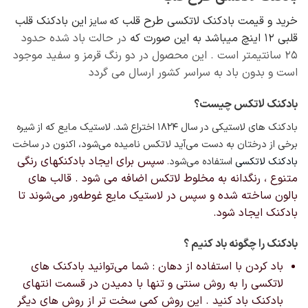
است
در
خرید و قیمت بادکنک لاتکسی طرح قلب
این بادکنک قلب
که سایز
صفحه
قلبی 12 اینچ میباشد به این صورت که
در حالت باد شده حدود
محصول
۲۵ سانتیمتر است . این محصول در دو رنگ قرمز و سفید موجود
انتخاب
است و بدون باد به سراسر کشور ارسال می گردد
شوند
بادکنک لاتکس چیست؟
بادکنک های لاستیکی در سال ۱۸۲۴
اختراع شد. لاستیک مایع که از شیره
برخی از درختان به دست می‌آید لاتکس نامیده می‌شود، اکنون در ساخت
سپس برای ایجاد بادکنکهای رنگی
بادکنک لاتکسی
استفاده می‌شود.
متنوع ، رنگدانه به مخلوط لاتکس اضافه می شود . قالب های
بالون ساخته شده و سپس در لاستیک مایع غوطه‌ور می‌شوند تا
بادکنک ایجاد شود.
بادکنک را چگونه باد کنیم ؟
باد کردن با استفاده از دهان : شما می‌توانید بادکنک های
لاتکسی را به روش سنتی و تنها با دمیدن در قسمت انتهای
بادکنک باد کنید . این روش کمی سخت تر از روش های دیگر