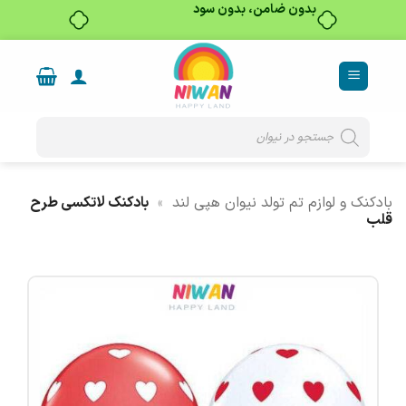
بدون ضامن، بدون سود
Ski
t
conten
Products
search
بادکنک و لوازم تم تولد نیوان هپی لند
»
بادکنک لاتکسی طرح
قلب