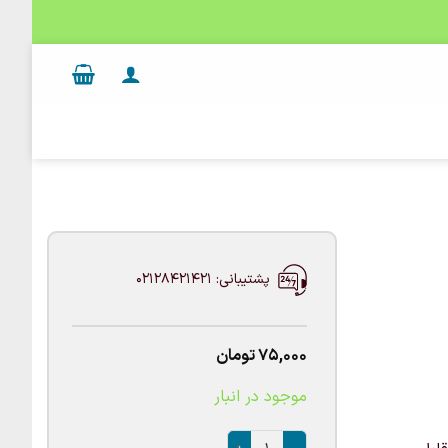
پشتیبانی: 02128421421
75,000
تومان
موجود در انبار
بادکنک فویلی گرد اسپایدرمن عدد