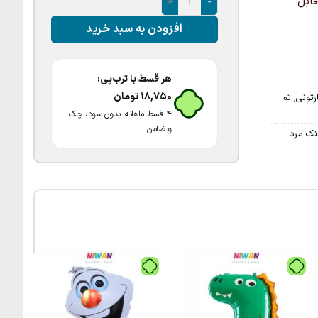
باد قابل
افزودن به سبد خرید
هر قسط با ترب‌پی:
18,750
تومان
تونی
,
تم
۴ قسط ماهانه. بدون سود، چک
و ضامن.
نک مرد