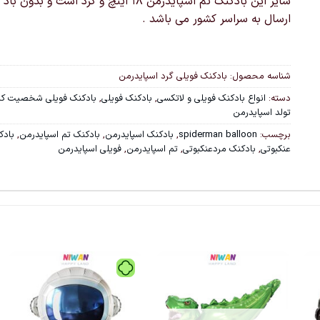
سایز این بادکنک تم اسپایدرمن 18 اینچ و گرد است و بدون 
ارسال به سراسر کشور می باشد .
شناسه محصول:
بادکنک فویلی گرد اسپایدرمن
دسته:
انواع بادکنک فویلی و لاتکسی
,
بادکنک فویلی
,
بادکنک فویلی شخصیت کار
تولد اسپایدرمن
برچسب:
spiderman balloon
,
بادکنک اسپایدرمن
,
بادکنک تم اسپایدرمن
,
بادک
عنکبوتی
,
بادکنک مردعنکبوتی
,
تم اسپایدرمن
,
فویلی اسپایدرمن