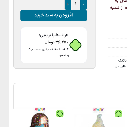
 ارسال به
بادکنک فویلی پیتزا عدد
از تلمبه
افزودن به سبد خرید
هر قسط با ترب‌پی:
36,250
تومان
۴ قسط ماهانه. بدون سود، چک
و ضامن.
دکنک
هلیومی