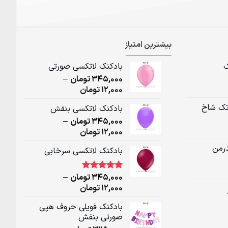
بیشترین امتیاز
ک
بادکنک لاتکسی صورتی
345,000
تومان
–
Price
12,000
تومان
range:
تک شاخ
بادکنک لاتکسی بنفش
12,000تومان
345,000
تومان
–
through
Price
12,000
تومان
345,000تومان
range:
درمن
بادکنک لاتکسی سرخابی
12,000تومان
through
345,000تومان
345,000
تومان
–
1
امتیاز
5.00
از 5 امتیاز
Price
12,000
تومان
مشتری
range:
بادکنک فویلی حروف هپی
12,000تومان
صورتی بنفش
through