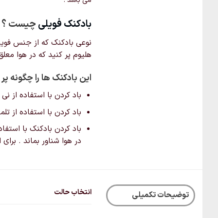
می باشد .
است
در
بادکنک‌ فویلی
چیست ؟
صفحه
نوعی بادکنک که از جنس فویل ن
ل
محصول
هلیوم پر کنید که در هوا معل
انتخاب
شوند
این بادکنک ها را چگونه پر 
باد کردن با استفاده از نی
باد کردن با استفاده از ت
باد کردن بادکنک با استفاد
در هوا شناور بماند . برای
انتخاب حالت
توضیحات تکمیلی