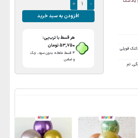
۴ وجهی است و بادکنک
بادکنک فویلی پلنگی 4D عدد
افزودن به سبد خرید
هر قسط با ترب‌پی:
53,750
تومان
کنک فویلی
۴ قسط ماهانه. بدون سود، چک
و ضامن.
گی
,
تم