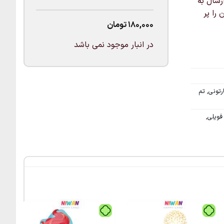
بل ارسال به
را پر
180,000
تومان
در انبار موجود نمی باشد
تونی
,
تم
فویلی
,