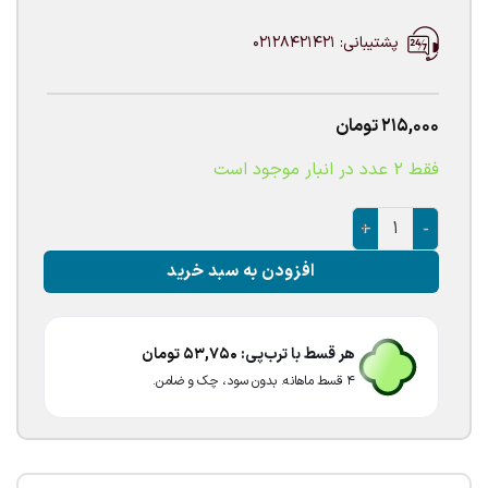
پشتیبانی: 02128421421
215,000
تومان
فقط 2 عدد در انبار موجود است
بادکنک فویلی نهنگ آبی عدد
افزودن به سبد خرید
هر قسط با ترب‌پی:
53,750
تومان
۴ قسط ماهانه. بدون سود، چک و ضامن.