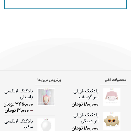
محصولات اخیر
پرفروش ترین ها
بادکنک فویلی
بادکنک لاتکسی
سر گوسفند
پاستلی
180,000
تومان
345,000
تومان
ice
–
12,000
تومان
بادکنک فویلی
ge:
ابر عینکی
بادکنک لاتکسی
سفید
180,000
تومان
ugh