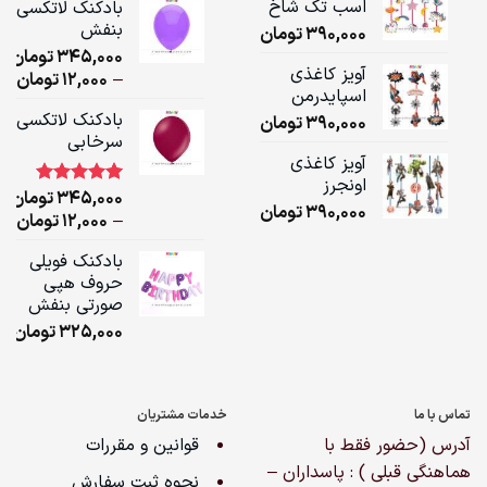
اسب تک شاخ
بادکنک لاتکسی
بنفش
390,000
تومان
ugh
345,000
تومان
,000
آویز کاغذی
ice
–
12,000
تومان
اسپایدرمن
ge:
بادکنک لاتکسی
390,000
تومان
سرخابی
ugh
آویز کاغذی
,000
اونجرز
345,000
تومان
1
امتیاز
5.00
390,000
تومان
از 5 امتیاز
ice
–
12,000
تومان
مشتری
ge:
بادکنک فویلی
حروف هپی
ugh
صورتی بنفش
,000
325,000
تومان
تماس با ما
خدمات مشتریان
آدرس (حضور فقط با
قوانین و مقررات
هماهنگی قبلی ) : پاسداران –
نحوه ثبت سفارش