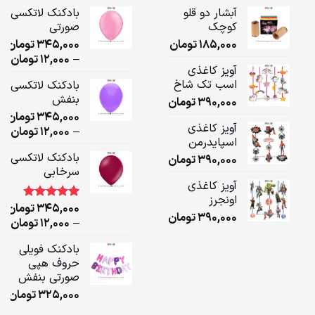
آبشار دو قلو
بادکنک لاتکسی
کوچک
صورتی
185,000
تومان
345,000
تومان
ice
–
12,000
تومان
آویز کاغذی
ge:
اسب تک شاخ
بادکنک لاتکسی
بنفش
390,000
تومان
ugh
345,000
تومان
,000
آویز کاغذی
ice
–
12,000
تومان
اسپایدرمن
ge:
بادکنک لاتکسی
390,000
تومان
سرخابی
ugh
آویز کاغذی
,000
اونجرز
345,000
تومان
1
امتیاز
5.00
390,000
تومان
از 5 امتیاز
ice
–
12,000
تومان
مشتری
ge:
بادکنک فویلی
حروف هپی
ugh
صورتی بنفش
,000
325,000
تومان