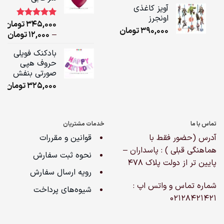
ugh
آویز کاغذی
,000
اونجرز
345,000
تومان
1
امتیاز
5.00
390,000
تومان
از 5 امتیاز
ice
–
12,000
تومان
مشتری
ge:
بادکنک فویلی
حروف هپی
ugh
صورتی بنفش
,000
325,000
تومان
تماس با ما
خدمات مشتریان
آدرس (حضور فقط با
قوانین و مقررات
هماهنگی قبلی ) : پاسداران –
نحوه ثبت سفارش
پایین تر از دولت پلاک ۴۷۸
رویه ارسال سفارش
شماره تماس و واتس اپ :
شیوه‌های پرداخت
02128421421