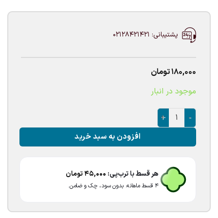
پشتیبانی: 02128421421
180,000
تومان
موجود در انبار
بادکنک فویلی موتور سیکلت قرمز عدد
افزودن به سبد خرید
هر قسط با ترب‌پی:
45,000
تومان
۴ قسط ماهانه. بدون سود، چک و ضامن.