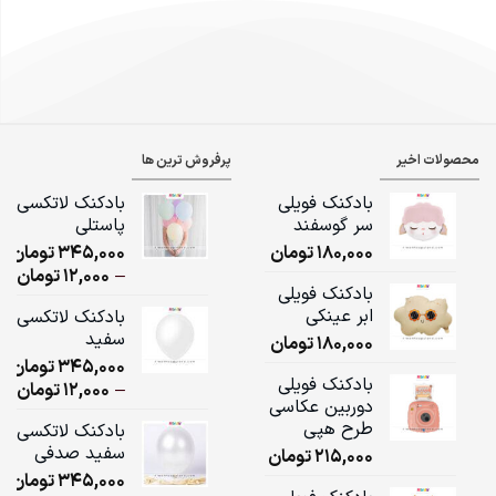
محصولات اخیر
پرفروش ترین ها
بادکنک فویلی
بادکنک لاتکسی
سر گوسفند
پاستلی
180,000
تومان
345,000
تومان
ice
–
12,000
تومان
بادکنک فویلی
ge:
ابر عینکی
بادکنک لاتکسی
سفید
180,000
تومان
ugh
345,000
تومان
,000
بادکنک فویلی
ice
–
12,000
تومان
دوربین عکاسی
ge:
طرح هپی
بادکنک لاتکسی
سفید صدفی
215,000
تومان
ugh
345,000
تومان
,000