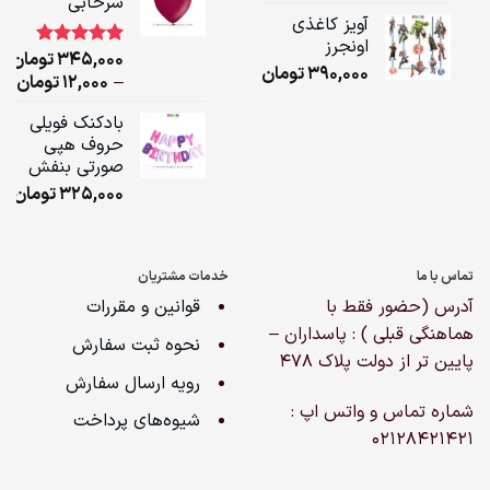
سرخابی
ugh
آویز کاغذی
,000
اونجرز
345,000
تومان
1
امتیاز
5.00
390,000
تومان
از 5 امتیاز
ice
–
12,000
تومان
مشتری
ge:
بادکنک فویلی
حروف هپی
ugh
صورتی بنفش
,000
325,000
تومان
تماس با ما
خدمات مشتریان
آدرس (حضور فقط با
قوانین و مقررات
هماهنگی قبلی ) : پاسداران –
نحوه ثبت سفارش
پایین تر از دولت پلاک ۴۷۸
رویه ارسال سفارش
شماره تماس و واتس اپ :
شیوه‌های پرداخت
02128421421