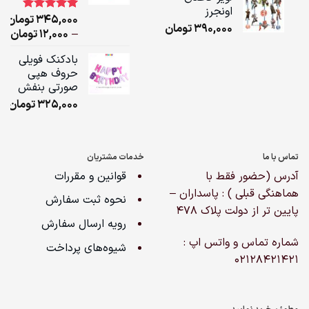
,000
اونجرز
345,000
تومان
1
امتیاز
5.00
390,000
تومان
از 5 امتیاز
ice
–
12,000
تومان
مشتری
ge:
بادکنک فویلی
حروف هپی
ugh
صورتی بنفش
,000
325,000
تومان
تماس با ما
خدمات مشتریان
آدرس (حضور فقط با
قوانین و مقررات
هماهنگی قبلی ) : پاسداران –
نحوه ثبت سفارش
پایین تر از دولت پلاک ۴۷۸
رویه ارسال سفارش
شماره تماس و واتس اپ :
شیوه‌های پرداخت
02128421421