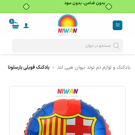
بدون ضامن، بدون سود
Ski
t
conten
Products
search
بادکنک و لوازم تم تولد نیوان هپی لند
»
بادکنک فویلی بارسلونا