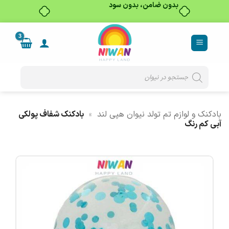
بدون ضامن، بدون سود
Ski
t
conten
Products
search
بادکنک و لوازم تم تولد نیوان هپی لند
»
بادکنک شفاف پولکی
آبی کم رنگ