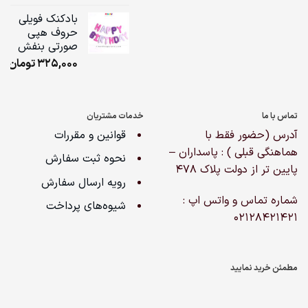
ge:
بادکنک فویلی
حروف هپی
ugh
صورتی بنفش
,000
325,000
تومان
تماس با ما
خدمات مشتریان
آدرس (حضور فقط با
قوانین و مقررات
هماهنگی قبلی ) : پاسداران –
نحوه ثبت سفارش
پایین تر از دولت پلاک ۴۷۸
رویه ارسال سفارش
شماره تماس و واتس اپ :
شیوه‌های پرداخت
02128421421
مطمئن خرید نمایید