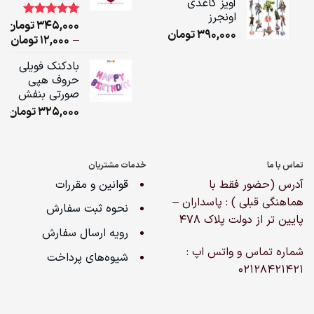
آویز کاغذی
,000
اونجرز
345,000
تومان
1
امتیاز
5.00
390,000
تومان
از 5 امتیاز
ice
–
12,000
تومان
مشتری
ge:
بادکنک فویلی
حروف هپی
ugh
صورتی بنفش
,000
325,000
تومان
تماس با ما
خدمات مشتریان
آدرس (حضور فقط با
قوانین و مقررات
هماهنگی قبلی ) : پاسداران –
نحوه ثبت سفارش
پایین تر از دولت پلاک ۴۷۸
رویه ارسال سفارش
شماره تماس و واتس اپ :
شیوه‌های پرداخت
02128421421