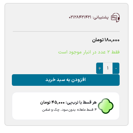
پشتیبانی: 02128421421
180,000
تومان
فقط 2 عدد در انبار موجود است
بادکنک سگهای نگهبان چیس عدد
افزودن به سبد خرید
هر قسط با ترب‌پی:
45,000
تومان
۴ قسط ماهانه. بدون سود، چک و ضامن.