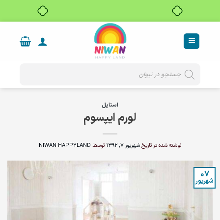
بدون ضامن، بدون سود
Ski
t
conten
Products
search
استایل
لورم ایپسوم
نوشته شده در تاریخ
شهریور 7, 1392
توسط
NIWAN HAPPYLAND
07
شهریور