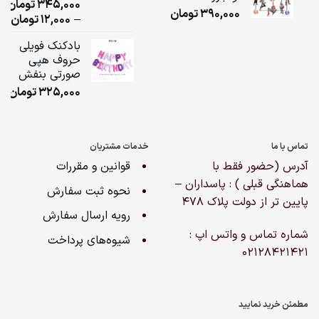
345,000
تومان
1
امتیاز
5.00
390,000
تومان
از 5 امتیاز
ice
–
12,000
تومان
مشتری
ge:
بادکنک فویلی
حروف هپی
ugh
صورتی بنفش
,000
325,000
تومان
تماس با ما
خدمات مشتریان
آدرس (حضور فقط با
قوانین و مقررات
هماهنگی قبلی ) : پاسداران –
نحوه ثبت سفارش
پایین تر از دولت پلاک ۴۷۸
رویه ارسال سفارش
شماره تماس و واتس اپ :
شیوه‌های پرداخت
02128421421
مطمئن خرید نمایید