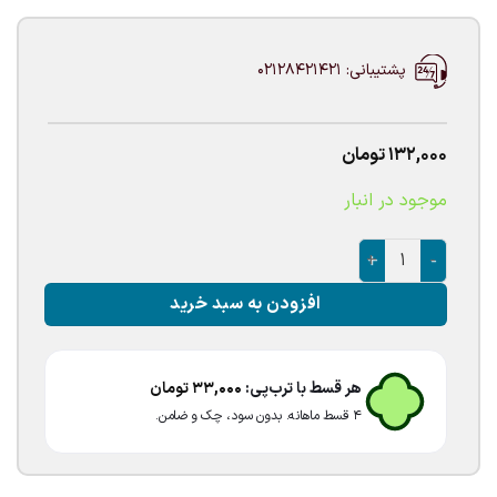
پشتیبانی: 02128421421
132,000
تومان
موجود در انبار
پک بادکنک نقره ای ۶عددی عدد
افزودن به سبد خرید
هر قسط با ترب‌پی:
33,000
تومان
۴ قسط ماهانه. بدون سود، چک و ضامن.