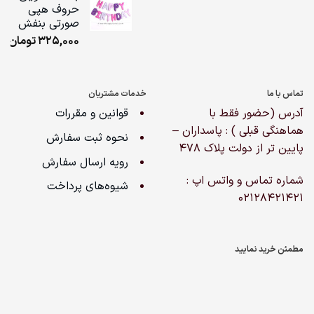
حروف هپی
ugh
صورتی بنفش
,000
325,000
تومان
تماس با ما
خدمات مشتریان
آدرس (حضور فقط با
قوانین و مقررات
هماهنگی قبلی ) : پاسداران –
نحوه ثبت سفارش
پایین تر از دولت پلاک ۴۷۸
رویه ارسال سفارش
شماره تماس و واتس اپ :
شیوه‌های پرداخت
02128421421
مطمئن خرید نمایید