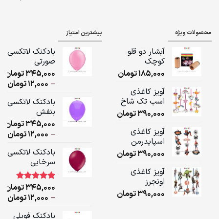
ge:
ugh
محصولات ویژه
بیشترین امتیاز
,000
آبشار دو قلو
بادکنک لاتکسی
کوچک
صورتی
185,000
تومان
345,000
تومان
ice
–
12,000
تومان
آویز کاغذی
ge:
اسب تک شاخ
بادکنک لاتکسی
بنفش
390,000
تومان
ugh
345,000
تومان
,000
آویز کاغذی
ice
–
12,000
تومان
اسپایدرمن
ge:
بادکنک لاتکسی
390,000
تومان
سرخابی
ugh
آویز کاغذی
,000
اونجرز
345,000
تومان
1
امتیاز
5.00
390,000
تومان
از 5 امتیاز
ice
–
12,000
تومان
مشتری
ge:
بادکنک فویلی