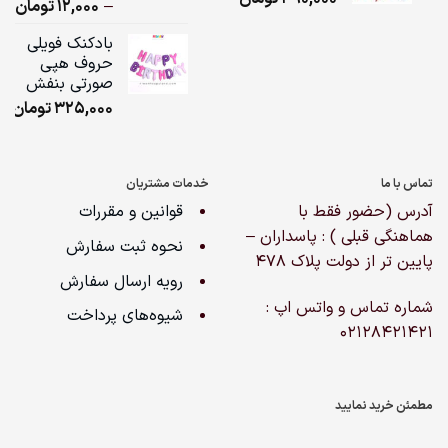
ice
–
12,000
تومان
مشتری
ge:
بادکنک فویلی
حروف هپی
ugh
صورتی بنفش
,000
325,000
تومان
تماس با ما
خدمات مشتریان
آدرس (حضور فقط با
قوانین و مقررات
هماهنگی قبلی ) : پاسداران –
نحوه ثبت سفارش
پایین تر از دولت پلاک ۴۷۸
رویه ارسال سفارش
شماره تماس و واتس اپ :
شیوه‌های پرداخت
02128421421
مطمئن خرید نمایید