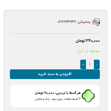
پشتیبانی: 02128421421
360,000
تومان
موجود در انبار
پک بادکنک صورتی بژ ۱۵عددی عدد
افزودن به سبد خرید
هر قسط با ترب‌پی:
90,000
تومان
۴ قسط ماهانه. بدون سود، چک و ضامن.