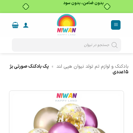
بدون ضامن، بدون سود
Ski
t
conten
Products
search
بادکنک و لوازم تم تولد نیوان هپی لند
»
پک بادکنک صورتی بژ
۱۵عددی