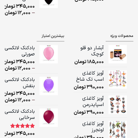
ugh
345,000
تومان
,000
ice
–
12,000
تومان
ge:
ugh
محصولات ویژه
بیشترین امتیاز
,000
آبشار دو قلو
بادکنک لاتکسی
کوچک
صورتی
185,000
تومان
345,000
تومان
ice
–
12,000
تومان
آویز کاغذی
ge:
اسب تک شاخ
بادکنک لاتکسی
بنفش
390,000
تومان
ugh
345,000
تومان
,000
آویز کاغذی
ice
–
12,000
تومان
اسپایدرمن
ge:
بادکنک لاتکسی
390,000
تومان
سرخابی
ugh
آویز کاغذی
,000
اونجرز
345,000
تومان
1
امتیاز
5.00
390,000
تومان
از 5 امتیاز