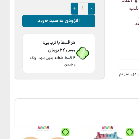
شامل: 1بادکنک فویلی گرد طرح تعیین جنسیت و 2عدد قلب آبی و 2عدد
پک بادکنک تعیین جنسیت عدد
 و 6عدد بادکنک آبی و 1عدد تلمبه
افزودن به سبد خرید
د.
هر قسط با ترب‌پی:
240,000
تومان
۴ قسط ماهانه. بدون سود، چک
و ضامن.
ادی
,
تم
,
تم