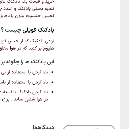
ها
ها
ممکن
ممکن
است
تعیین جنسیت بدون باد قابل 
است
در
در
صفحه
بادکنک‌ فویلی
چیست ؟
صفحه
محصول
محصول
نوعی بادکنک که از جنس فویل ن
انتخاب
انتخاب
شوند
هلیوم پر کنید که در هوا معل
شوند
این بادکنک ها را چگونه پر 
باد کردن با استفاده از نی
باد کردن با استفاده از ت
باد کردن بادکنک با استفاد
در هوا شناور بماند . برای
دیدگاهها