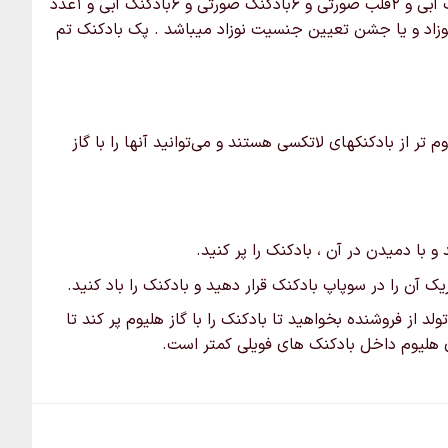
خرید و قیمت پک بادکنک تعیین جنسیت که شامل 1بادکنک فویلی گرد طرح تعیین جنسیت و 2قلب آبی و 2قلب صورتی و 6بادکنک صورتی و 6بادکنک آبی و 1عدد
ها
ممکن
سمونی و جشن حمام نوزاد و یا جشن تعیین جنسیت نوزاد میباشد . پک بادکنک تم
است
در
صفحه
محصول
ر از بادکنکهای لاتکسی هستند و می‌توانید آنها را با گاز
انتخاب
شوند
 با دمیدن در آن ، بادکنک را پر کنید.
 آن را در سوپاپ بادکنک قرار دهید و بادکنک را باد کنید.
لد از فروشنده بخواهید تا بادکنک را با گاز هلیوم پر کند تا
اری هلیوم داخل بادکنک های فویلی کمتر است.