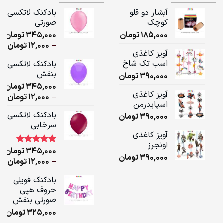
آبشار دو قلو
بادکنک لاتکسی
کوچک
صورتی
185,000
تومان
345,000
تومان
ice
–
12,000
تومان
آویز کاغذی
ge:
اسب تک شاخ
بادکنک لاتکسی
بنفش
390,000
تومان
ugh
345,000
تومان
,000
آویز کاغذی
ice
–
12,000
تومان
اسپایدرمن
ge:
بادکنک لاتکسی
390,000
تومان
سرخابی
ugh
آویز کاغذی
,000
اونجرز
345,000
تومان
1
امتیاز
5.00
390,000
تومان
از 5 امتیاز
ice
–
12,000
تومان
مشتری
ge:
بادکنک فویلی
حروف هپی
ugh
صورتی بنفش
,000
325,000
تومان