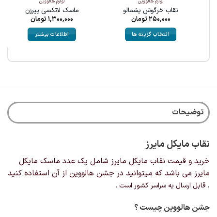
لوازم هالووین
لوازم هالووین
نقاب خرگوش پشمالو
ماسک لاتکسی پیرزن
250,000
تومان
1,300,000
تومان
انتخاب گزینه ها
اطلاعات بیشتر
ومان
•
خرید قسطی با ترب‌پی بدون کارمزد
هر قسط
120,000
تومان
•
خرید قسطی با ت
این
محصول
دارای
انواع
مختلفی
می
باشد.
توضیحات
گزینه
ها
ممکن
نقاب مایکل مایرز
است
در
خرید و قیمت نقاب مایکل مایرز شامل یک عدد ماسک مایکل
صفحه
مایرز می باشد که میتوانید در جشن هالووین از آن استفاده کنید
محصول
.
قابل ارسال به سراسر کشور است .
انتخاب
شوند
جشن هالووین چیست ؟