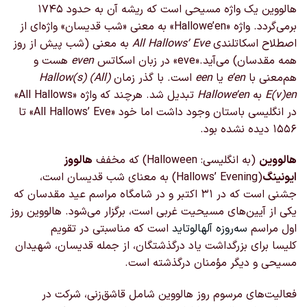
هالووین یک واژه مسیحی است که ریشه آن به حدود ۱۷۴۵
برمی‌گردد. واژه «Hallowe’en» به معنی «شب قدیسان» واژه‌ای از
اصطلاح اسکاتلندی
All Hallows’ Eve
به معنی (شب پیش از روز
همه مقدسان) می‌آید.«eve» در زبان اسکاتس
even
هست و
هم‌معنی با
e’en
یا
een
است. با گذر زمان
(All) Hallow(s)
E(v)en
به
Hallowe’en
تبدیل شد. هرچند که واژه «All Hallows»
در انگلیسی باستان وجود داشت اما خود «All Hallows’ Eve» تا
۱۵۵۶ دیده نشده بود.
هالووین
(به انگلیسی:
Halloween
) که مخفف
هالووز
ایونینگ
(Hallows’ Evening) به معنای شب قدیسان است،
جشنی است که در ۳۱ اکتبر و در شامگاه مراسم عید مقدسان که
یکی از آیین‌های مسیحیت غربی است، برگزار می‌شود. هالووین روز
اول مراسم
سه‌روزه
آلهالوتاید
است که مناسبتی در تقویم
کلیسا برای بزرگداشت یاد درگذشتگان، از جمله قدیسان، شهیدان
مسیحی و دیگر مؤمنان درگذشته است.
فعالیت‌های مرسوم روز هالووین شامل قاشق‌زنی، شرکت در