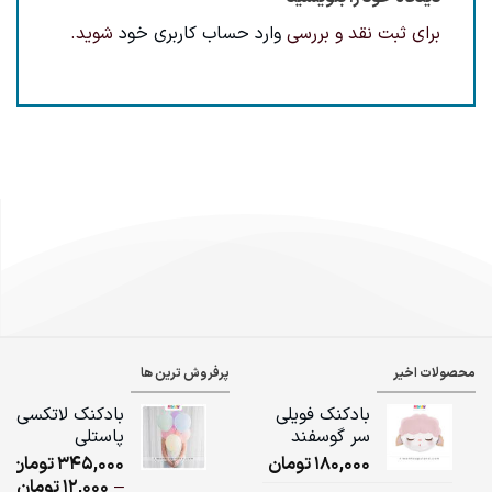
برای ثبت نقد و بررسی
وارد حساب کاربری خود
شوید.
محصولات اخیر
پرفروش ترین ها
بادکنک فویلی
بادکنک لاتکسی
سر گوسفند
پاستلی
180,000
تومان
345,000
تومان
ice
–
12,000
تومان