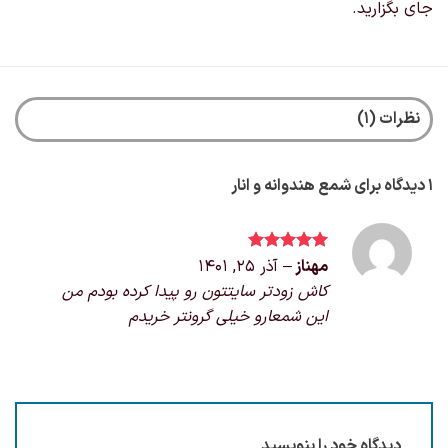
جای بگزارید.
نظرات (1)
1 دیدگاه برای
شمع هندوانه و انار
مهناز
نمره
–
5
از
آذر 25, 1401
5
کاش زودتر سایتتون رو پیدا کرده بودم من
این شمعارو خیلی گرونتر خریدم
دیدگاه خود را بنویسید