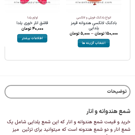
انواع بادکنک فویلی و لاتکسی
لوازم یلدا
بادکنک لاتکسی هندوانه قرمز
قاشق انار خوری یلدا
یلدایی
40,000
تومان
Price
150,000
تومان
–
5,000
تومان
range:
اطلاعات بیشتر
5,000تومان
انتخاب گزینه ها
through
150,000تومان
این
محصول
دارای
انواع
مختلفی
می
باشد.
توضیحات
گزینه
ها
ممکن
شمع هندوانه و انار
است
در
خرید و قیمت شمع هندوانه و انار که این شمع یلدایی شامل یک
صفحه
شمع انار و دو شمع هندونه است که میتوانید برای تزئین میز
محصول