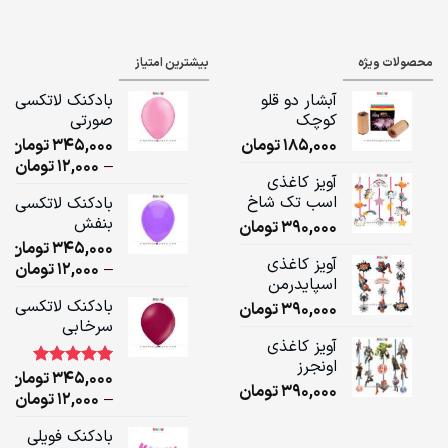
ge:
ugh
محصولات ویژه
بیشترین امتیاز
,000
آبشار دو قلو
بادکنک لاتکسی
کوچک
صورتی
185,000
تومان
345,000
تومان
ice
–
12,000
تومان
آویز کاغذی
ge:
اسب تک شاخ
بادکنک لاتکسی
بنفش
390,000
تومان
ugh
345,000
تومان
,000
آویز کاغذی
ice
–
12,000
تومان
اسپایدرمن
ge:
بادکنک لاتکسی
390,000
تومان
سرخابی
ugh
آویز کاغذی
,000
اونجرز
345,000
تومان
1
امتیاز
5.00
390,000
تومان
از 5 امتیاز
ice
–
12,000
تومان
مشتری
ge:
بادکنک فویلی