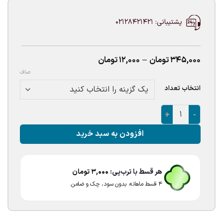
پشتیبانی: 02128421421
Price
345,000
تومان
–
12,000
تومان
range:
صاف
12,000تومان
through
انتخاب تعداد
345,000تومان
بادکنک لاتکسی نقره ای عدد
افزودن به سبد خرید
هر قسط با ترب‌پی:
3,000
تومان
۴ قسط ماهانه. بدون سود، چک و ضامن.