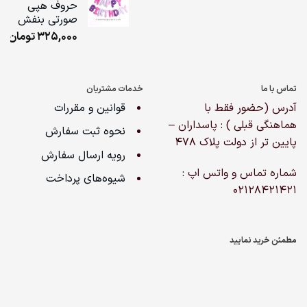
حروف هپی
ugh
صورتی بنفش
,000
325,000
تومان
تماس با ما
خدمات مشتریان
آدرس (حضور فقط با
قوانین و مقررات
هماهنگی قبلی ) : پاسداران –
نحوه ثبت سفارش
پایین تر از دولت پلاک ۴۷۸
رویه ارسال سفارش
شماره تماس و واتس اپ :
شیوه‌های پرداخت
02128421421
مطمئن خرید نمایید