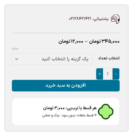
پشتیبانی: 02128421421
Price
345,000
تومان
–
12,000
تومان
range:
صاف
12,000تومان
through
انتخاب تعداد
345,000تومان
بادکنک لاتکسی آبی کم رنگ عدد
افزودن به سبد خرید
هر قسط با ترب‌پی:
3,000
تومان
۴ قسط ماهانه. بدون سود، چک و ضامن.