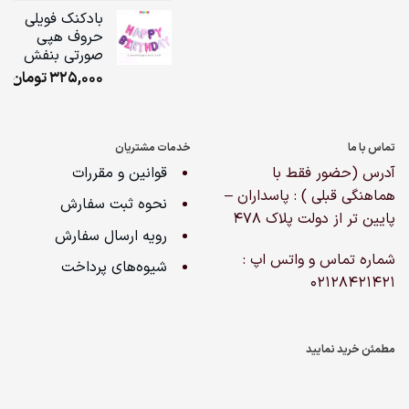
ge:
بادکنک فویلی
حروف هپی
ugh
صورتی بنفش
,000
325,000
تومان
تماس با ما
خدمات مشتریان
آدرس (حضور فقط با
قوانین و مقررات
هماهنگی قبلی ) : پاسداران –
نحوه ثبت سفارش
پایین تر از دولت پلاک ۴۷۸
رویه ارسال سفارش
شماره تماس و واتس اپ :
شیوه‌های پرداخت
02128421421
مطمئن خرید نمایید