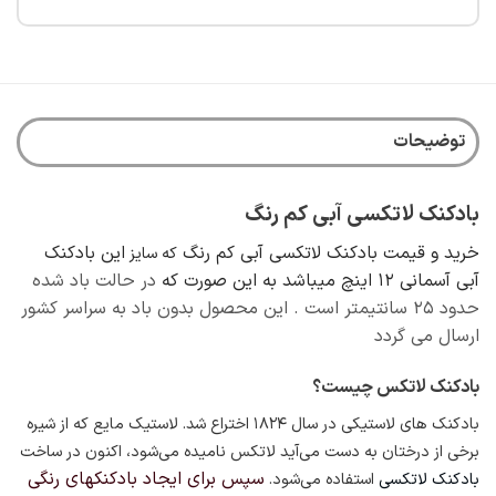
محصول
دارای
دارای
انواع
انواع
مختلفی
مختلفی
می
می
باشد.
باشد.
گزینه
توضیحات
گزینه
ها
ها
ممکن
ممکن
است
بادکنک لاتکسی آبی کم رنگ
است
در
در
صفحه
خرید و قیمت بادکنک لاتکسی آبی کم رنگ
این بادکنک
که سایز
صفحه
محصول
آبی آسمانی 12 اینچ میباشد به این صورت که
در حالت باد شده
محصول
انتخاب
حدود ۲۵ سانتیمتر است . این محصول بدون باد به سراسر کشور
انتخاب
شوند
ارسال می گردد
شوند
بادکنک لاتکس چیست؟
بادکنک های لاستیکی در سال ۱۸۲۴
اختراع شد. لاستیک مایع که از شیره
برخی از درختان به دست می‌آید لاتکس نامیده می‌شود، اکنون در ساخت
سپس برای ایجاد بادکنکهای رنگی
بادکنک لاتکسی
استفاده می‌شود.