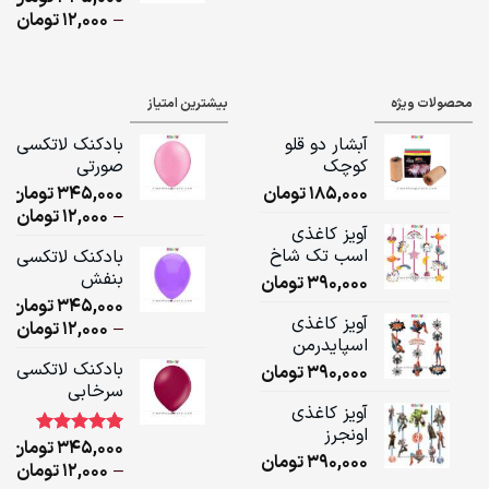
ice
–
12,000
تومان
ge:
ugh
محصولات ویژه
بیشترین امتیاز
,000
آبشار دو قلو
بادکنک لاتکسی
کوچک
صورتی
185,000
تومان
345,000
تومان
ice
–
12,000
تومان
آویز کاغذی
ge:
اسب تک شاخ
بادکنک لاتکسی
بنفش
390,000
تومان
ugh
345,000
تومان
,000
آویز کاغذی
ice
–
12,000
تومان
اسپایدرمن
ge:
بادکنک لاتکسی
390,000
تومان
سرخابی
ugh
آویز کاغذی
,000
اونجرز
345,000
تومان
1
امتیاز
5.00
390,000
تومان
از 5 امتیاز
ice
–
12,000
تومان
مشتری