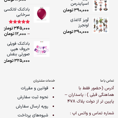
اسپایدرمن
ge:
بادکنک لاتکسی
390,000
تومان
سرخابی
ugh
آویز کاغذی
,000
اونجرز
345,000
تومان
1
امتیاز
5.00
390,000
تومان
از 5 امتیاز
ice
–
12,000
تومان
مشتری
ge:
بادکنک فویلی
حروف هپی
ugh
صورتی بنفش
,000
325,000
تومان
تماس با ما
خدمات مشتریان
آدرس (حضور فقط با
قوانین و مقررات
هماهنگی قبلی ) : پاسداران –
نحوه ثبت سفارش
پایین تر از دولت پلاک ۴۷۸
رویه ارسال سفارش
شماره تماس و واتس اپ :
شیوه‌های پرداخت