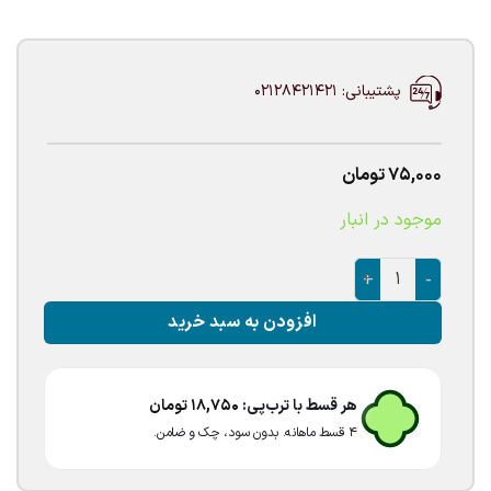
پشتیبانی: 02128421421
75,000
تومان
موجود در انبار
بادکنک فویلی کرومی گرد عدد
افزودن به سبد خرید
هر قسط با ترب‌پی:
18,750
تومان
۴ قسط ماهانه. بدون سود، چک و ضامن.