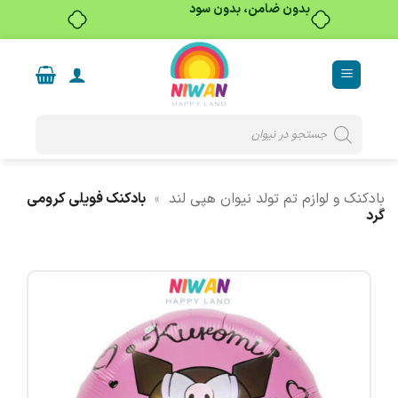
بدون ضامن، بدون سود
Ski
t
conten
Products
search
بادکنک و لوازم تم تولد نیوان هپی لند
»
بادکنک فویلی کرومی
گرد