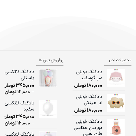
محصولات اخیر
پرفروش ترین ها
بادکنک فویلی
بادکنک لاتکسی
سر گوسفند
پاستلی
180,000
تومان
345,000
تومان
ice
–
12,000
تومان
بادکنک فویلی
ge:
ابر عینکی
بادکنک لاتکسی
سفید
180,000
تومان
ugh
345,000
تومان
,000
بادکنک فویلی
ice
–
12,000
تومان
دوربین عکاسی
ge:
طرح هپی
بادکنک لاتکسی