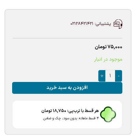
پشتیبانی: 02128421421
75,000
تومان
موجود در انبار
بادکنک فویلی هپی برد دی حیوانات عدد
افزودن به سبد خرید
هر قسط با ترب‌پی:
18,750
تومان
۴ قسط ماهانه. بدون سود، چک و ضامن.