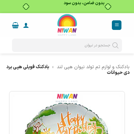
بدون ضامن، بدون سود
Ski
t
conten
Products
search
بادکنک و لوازم تم تولد نیوان هپی لند
»
بادکنک فویلی هپی برد
دی حیوانات