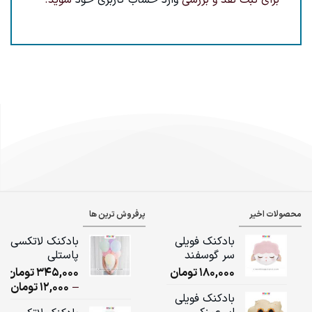
محصولات اخیر
پرفروش ترین ها
بادکنک فویلی
بادکنک لاتکسی
سر گوسفند
پاستلی
180,000
تومان
345,000
تومان
ice
–
12,000
تومان
بادکنک فویلی
ge: