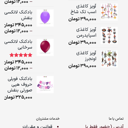
ice
–
12,000
تومان
آویز کاغذی
ge:
اسب تک شاخ
بادکنک لاتکسی
بنفش
390,000
تومان
ugh
345,000
تومان
,000
آویز کاغذی
ice
–
12,000
تومان
اسپایدرمن
ge:
بادکنک لاتکسی
390,000
تومان
سرخابی
ugh
آویز کاغذی
,000
اونجرز
345,000
تومان
1
امتیاز
5.00
390,000
تومان
از 5 امتیاز
ice
–
12,000
تومان
مشتری
ge:
بادکنک فویلی
حروف هپی
ugh
صورتی بنفش
,000
325,000
تومان
تماس با ما
خدمات مشتریان
آدرس (حضور فقط با
قوانین و مقررات