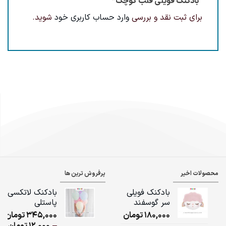
“بادکنک فویلی قلب کوچک”
برای ثبت نقد و بررسی
وارد حساب کاربری خود
شوید.
محصولات اخیر
پرفروش ترین ها
بادکنک فویلی
بادکنک لاتکسی
سر گوسفند
پاستلی
180,000
تومان
345,000
تومان
ice