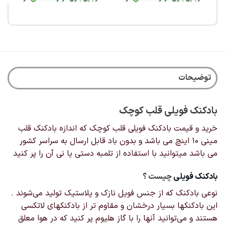
این
این
محصول
محصول
دارای
دارای
انواع
انواع
مختلفی
مختلفی
می
می
باشد.
باشد.
گزینه
گزینه
توضیحات
ها
ها
ممکن
ممکن
است
است
بادکنک فویلی قلب کوچک
در
در
صفحه
صفحه
خرید و قیمت بادکنک فویلی قلب کوچک که اندازه بادکنک قلب
محصول
محصول
مینی 10 اینچ می باشد و بدون باد قابل ارسال به سراسر کشور
انتخاب
انتخاب
می باشد میتوانید با استفاده از تلمبه دستی یا نی آن را پر کنید
شوند
شوند
بادکنک‌ فویلی
چیست ؟
نوعی بادکنک که از جنس فویل نازک و پلاستیک تولید می‌شوند .
این بادکنکها بسیار درخشان و مقاوم تر از بادکنکهای لاتکسی
هستند و می‌توانید آنها را با گاز هلیوم پر کنید که در هوا معلق