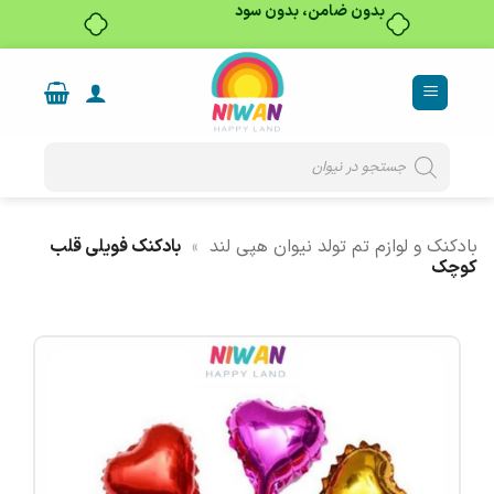
بدون ضامن، بدون سود
Ski
t
conten
Products
search
بادکنک و لوازم تم تولد نیوان هپی لند
»
بادکنک فویلی قلب
کوچک