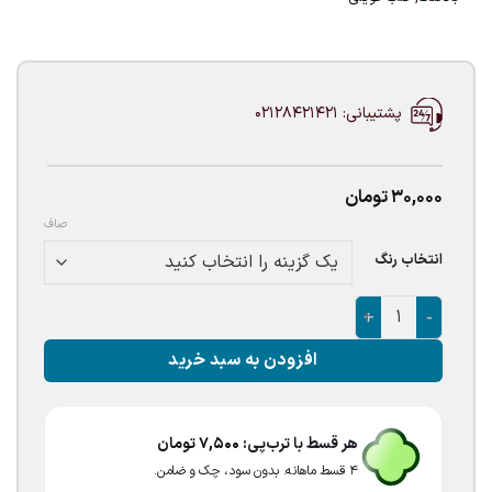
پشتیبانی: 02128421421
30,000
تومان
صاف
انتخاب رنگ
بادکنک فویلی قلب کوچک عدد
افزودن به سبد خرید
هر قسط با ترب‌پی:
7,500
تومان
۴ قسط ماهانه. بدون سود، چک و ضامن.