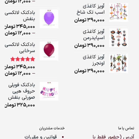
ice
–
12,000
تومان
آویز کاغذی
ge:
اسب تک شاخ
بادکنک لاتکسی
بنفش
390,000
تومان
ugh
345,000
تومان
,000
آویز کاغذی
ice
–
12,000
تومان
اسپایدرمن
ge:
بادکنک لاتکسی
390,000
تومان
سرخابی
ugh
آویز کاغذی
,000
اونجرز
345,000
تومان
1
امتیاز
5.00
390,000
تومان
از 5 امتیاز
ice
–
12,000
تومان
مشتری
ge:
بادکنک فویلی
حروف هپی
ugh
صورتی بنفش
,000
325,000
تومان
تماس با ما
خدمات مشتریان
آدرس (حضور فقط با
قوانین و مقررات