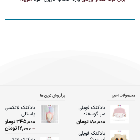
محصولات اخیر
پرفروش ترین ها
بادکنک فویلی
بادکنک لاتکسی
سر گوسفند
پاستلی
180,000
تومان
345,000
تومان
ice
–
12,000
تومان
بادکنک فویلی
ge:
ابر عینکی
بادکنک لاتکسی