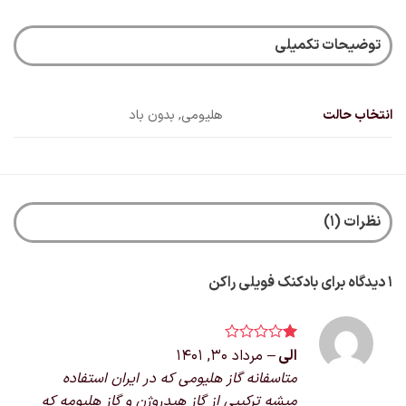
توضیحات تکمیلی
انتخاب حالت
هلیومی, بدون باد
نظرات (1)
1 دیدگاه برای
بادکنک فویلی راکن
الی
نمره
–
مرداد 30, 1401
1
متاسفانه گاز هلیومی که در ایران استفاده
از
5
میشه ترکیبی از گاز هیدروژن و گاز هلیومه که