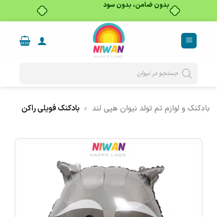
خرید قسطی با ترب‌پی
Ski
t
conten
Products
search
بادکنک و لوازم تم تولد نیوان هپی لند
»
بادکنک فویلی راکن