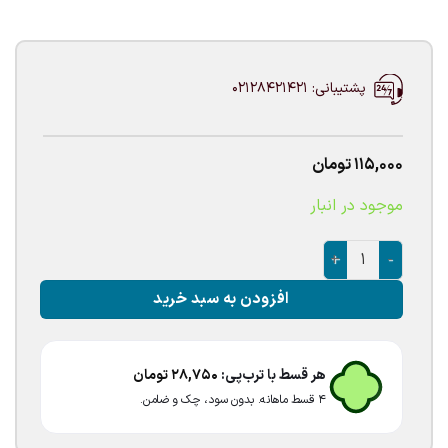
پشتیبانی: 02128421421
115,000
تومان
موجود در انبار
بادکنک بوبو بالن پولکی آبی کمرنگ عدد
افزودن به سبد خرید
هر قسط با ترب‌پی:
28,750
تومان
۴ قسط ماهانه. بدون سود، چک و ضامن.