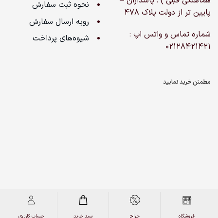
هماهنگی قبلی ) : پاسداران –
نحوه ثبت سفارش
پایین تر از دولت پلاک ۴۷۸
رویه ارسال سفارش
شماره تماس و واتس اپ :
شیوه‌های پرداخت
02128421421
مطمئن خرید نمایید
کپی‌رایت 2026 © کلیه حقوق برای نیوان هپی لند محفوظ است
فروشگاه
حراج
سبد خرید
حساب کاربری