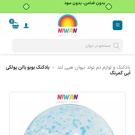
بدون ضامن، بدون سود
Ski
t
conten
Products
search
بادکنک و لوازم تم تولد نیوان هپی لند
»
بادکنک بوبو بالن پولکی
آبی کمرنگ