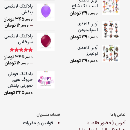
آویز کاغذی
ge:
اسب تک شاخ
بادکنک لاتکسی
بنفش
390,000
تومان
ugh
345,000
تومان
,000
آویز کاغذی
ice
–
12,000
تومان
اسپایدرمن
ge:
بادکنک لاتکسی
390,000
تومان
سرخابی
ugh
آویز کاغذی
,000
اونجرز
345,000
تومان
1
امتیاز
5.00
390,000
تومان
از 5 امتیاز
ice
–
12,000
تومان
مشتری
ge:
بادکنک فویلی
حروف هپی
ugh
صورتی بنفش
,000
325,000
تومان
تماس با ما
خدمات مشتریان
آدرس (حضور فقط با
قوانین و مقررات