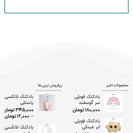
محصولات اخیر
پرفروش ترین ها
بادکنک فویلی
بادکنک لاتکسی
سر گوسفند
پاستلی
180,000
تومان
345,000
تومان
ice
–
12,000
تومان
بادکنک فویلی
ge:
ابر عینکی
بادکنک لاتکسی