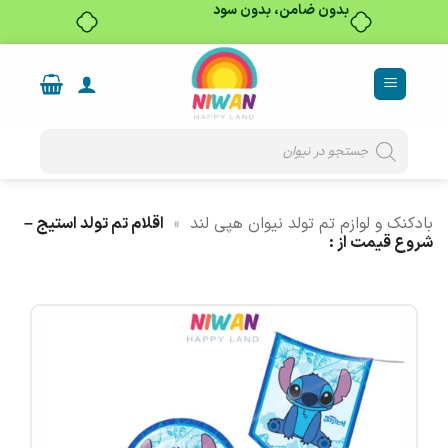
بدون ضامن، بدون سود
Ski
t
conten
Products
search
بادکنک و لوازم تم تولد نیوان هپی لند
»
اقلام تم تولد استیج –
شروع قیمت از :