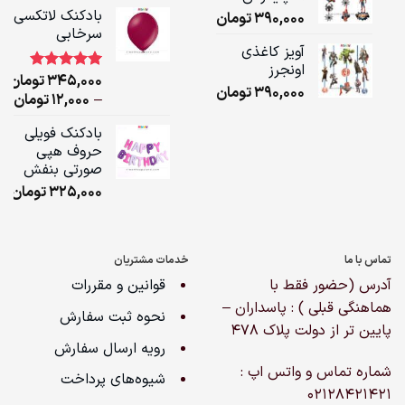
ge:
بادکنک لاتکسی
390,000
تومان
سرخابی
ugh
آویز کاغذی
,000
اونجرز
345,000
تومان
1
امتیاز
5.00
390,000
تومان
از 5 امتیاز
ice
–
12,000
تومان
مشتری
ge:
بادکنک فویلی
حروف هپی
ugh
صورتی بنفش
,000
325,000
تومان
تماس با ما
خدمات مشتریان
آدرس (حضور فقط با
قوانین و مقررات
هماهنگی قبلی ) : پاسداران –
نحوه ثبت سفارش
پایین تر از دولت پلاک ۴۷۸
رویه ارسال سفارش
شماره تماس و واتس اپ :
شیوه‌های پرداخت
02128421421