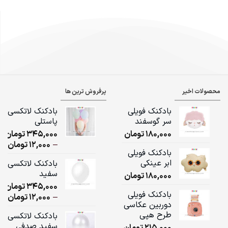
محصولات اخیر
پرفروش ترین ها
بادکنک فویلی
بادکنک لاتکسی
سر گوسفند
پاستلی
180,000
تومان
345,000
تومان
ice
–
12,000
تومان
بادکنک فویلی
ge:
ابر عینکی
بادکنک لاتکسی
سفید
180,000
تومان
ugh
345,000
تومان
,000
بادکنک فویلی
ice
–
12,000
تومان
دوربین عکاسی
ge:
طرح هپی
بادکنک لاتکسی
سفید صدفی
215,000
تومان