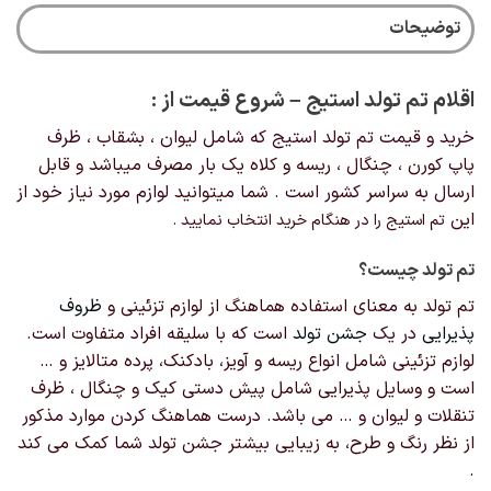
باشد.
توضیحات
گزینه
ها
ممکن
اقلام تم تولد استیج – شروع قیمت از :
است
در
خرید و قیمت تم تولد استیج که شامل لیوان ، بشقاب ، ظرف
صفحه
پاپ کورن ، چنگال ، ریسه و کلاه یک بار مصرف میباشد و قابل
محصول
ارسال به سراسر کشور است . شما میتوانید لوازم مورد نیاز خود از
انتخاب
این
تم استیج
را در هنگام خرید انتخاب نمایید .
شوند
تم تولد چیست؟
تم تولد به معنای استفاده هماهنگ از لوازم تزئینی و
ظروف
پذیرایی
در یک
جشن تولد
است که با سلیقه افراد متفاوت است.
لوازم تزئینی شامل انواع ریسه و آویز، بادکنک، پرده متالایز و …
است و وسایل پذیرایی شامل پیش دستی کیک و چنگال ، ظرف
تنقلات و لیوان و … می باشد. درست هماهنگ کردن موارد مذکور
از نظر رنگ و طرح، به زیبایی بیشتر جشن تولد شما کمک می کند
.