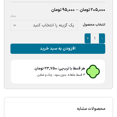
Price
205,000
تومان
–
95,000
تومان
range:
صاف
95,000تومان
through
انتخاب محصول
205,000تومان
اقلام تم تولد استیج - شروع قیمت از : عدد
افزودن به سبد خرید
هر قسط با ترب‌پی:
23,750
تومان
۴ قسط ماهانه. بدون سود، چک و ضامن.
محصولات مشابه