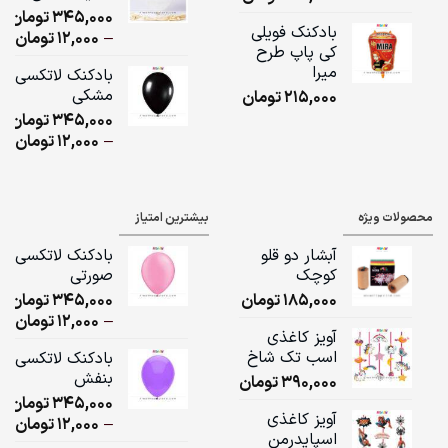
345,000
تومان
,000
بادکنک فویلی
ice
–
12,000
تومان
کی پاپ طرح
ge:
میرا
بادکنک لاتکسی
مشکی
215,000
تومان
ugh
345,000
تومان
,000
ice
–
12,000
تومان
ge:
ugh
محصولات ویژه
بیشترین امتیاز
,000
آبشار دو قلو
بادکنک لاتکسی
کوچک
صورتی
185,000
تومان
345,000
تومان
ice
–
12,000
تومان
آویز کاغذی
ge:
اسب تک شاخ
بادکنک لاتکسی
بنفش
390,000
تومان
ugh
345,000
تومان
,000
آویز کاغذی
ice
–
12,000
تومان
اسپایدرمن
ge: