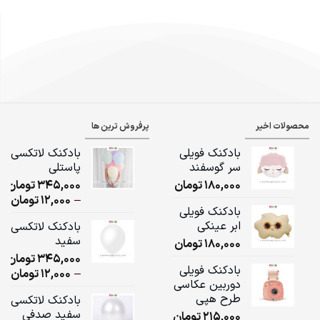
محصولات اخیر
پرفروش ترین ها
بادکنک فویلی
بادکنک لاتکسی
سر گوسفند
پاستلی
180,000
تومان
345,000
تومان
ice
–
12,000
تومان
بادکنک فویلی
ge:
ابر عینکی
بادکنک لاتکسی
سفید
180,000
تومان
ugh
345,000
تومان
,000
بادکنک فویلی
ice
–
12,000
تومان
دوربین عکاسی
ge:
طرح هپی
بادکنک لاتکسی
سفید صدفی
215,000
تومان
ugh