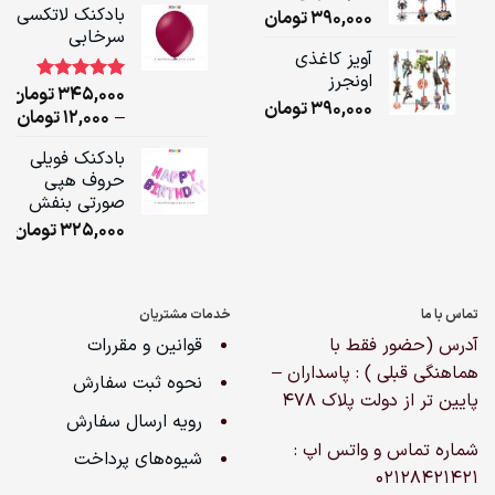
بادکنک لاتکسی
390,000
تومان
سرخابی
ugh
آویز کاغذی
,000
اونجرز
345,000
تومان
1
امتیاز
5.00
390,000
تومان
از 5 امتیاز
ice
–
12,000
تومان
مشتری
ge:
بادکنک فویلی
حروف هپی
ugh
صورتی بنفش
,000
325,000
تومان
تماس با ما
خدمات مشتریان
آدرس (حضور فقط با
قوانین و مقررات
هماهنگی قبلی ) : پاسداران –
نحوه ثبت سفارش
پایین تر از دولت پلاک ۴۷۸
رویه ارسال سفارش
شماره تماس و واتس اپ :
شیوه‌های پرداخت
02128421421