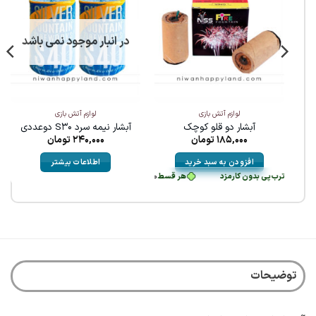
در انبار موجود نمی باشد
لوازم آتش بازی
لوازم آتش بازی
آبشار دو قلو کوچک
آبشار نیمه سرد S30 دوعددی
185,000
تومان
240,000
تومان
افزودن به سبد خرید
اطلاعات بیشتر
طی با ترب‌پی بدون کارمزد
هر قسط
46,250
تومان
•
خرید قسطی با ترب‌پی بدون کار
توضیحات