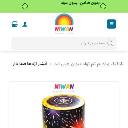
بدون ضامن، بدون سود
Ski
t
conten
Products
search
بادکنک و لوازم تم تولد نیوان هپی لند
»
آبشار اژدها صدا دار