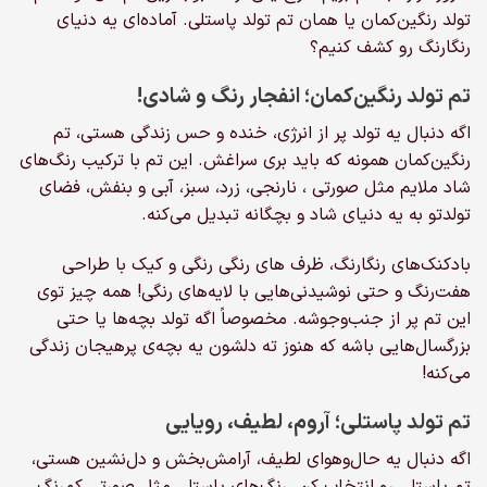
تولد رنگین‌کمان یا همان تم تولد پاستلی. آماده‌ای یه دنیای
است
در
رنگارنگ رو کشف کنیم؟
صفحه
محصول
تم تولد رنگین‌کمان؛ انفجار رنگ و شادی!
انتخاب
اگه دنبال یه تولد پر از انرژی، خنده و حس زندگی هستی، تم
شوند
رنگین‌کمان همونه که باید بری سراغش. این تم با ترکیب رنگ‌های
شاد ملایم مثل صورتی ، نارنجی، زرد، سبز، آبی و بنفش، فضای
تولدتو به یه دنیای شاد و بچگانه تبدیل می‌کنه.
بادکنک‌های رنگارنگ، ظرف های رنگی رنگی و کیک با طراحی
هفت‌رنگ و حتی نوشیدنی‌هایی با لایه‌های رنگی! همه چیز توی
این تم پر از جنب‌وجوشه. مخصوصاً اگه تولد بچه‌ها یا حتی
بزرگسال‌هایی باشه که هنوز ته دلشون یه بچه‌ی پرهیجان زندگی
می‌کنه!
تم تولد پاستلی؛ آروم، لطیف، رویایی
اگه دنبال یه حال‌وهوای لطیف، آرامش‌بخش و دل‌نشین هستی،