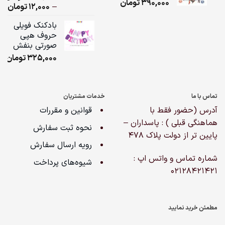
390,000
تومان
از 5 امتیاز
ice
–
12,000
تومان
مشتری
ge:
بادکنک فویلی
حروف هپی
ugh
صورتی بنفش
,000
325,000
تومان
تماس با ما
خدمات مشتریان
آدرس (حضور فقط با
قوانین و مقررات
هماهنگی قبلی ) : پاسداران –
نحوه ثبت سفارش
پایین تر از دولت پلاک ۴۷۸
رویه ارسال سفارش
شماره تماس و واتس اپ :
شیوه‌های پرداخت
02128421421
مطمئن خرید نمایید