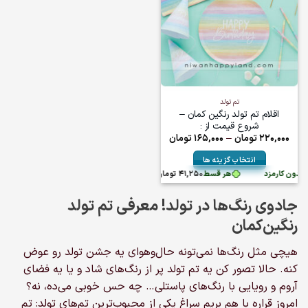
تم تولد
اقلام تم تولد رنگین کمان –
شروع قیمت از :
Price
220,000
تومان
–
165,000
تومان
range:
165,000تومان
انتخاب گزینه ها
through
220,000تومان
بدون کارمزد
هر قسط
41,250
تومان
•
خرید قسطی با ترب‌پی بدون کارمزد
این
محصول
جادوی رنگ‌ها در تولد! معرفی تم تولد
دارای
انواع
رنگین‌کمان
مختلفی
می
هیچی مثل رنگ‌ها نمی‌تونه حال‌وهوای یه جشن تولد رو عوض
باشد.
کنه. حالا تصور کن یه تم تولد پر از رنگ‌های شاد و یا یه فضای
گزینه
آروم و رویایی با رنگ‌های پاستلی… چه حس خوبی می‌ده، نه؟
ها
امروز قراره با هم بریم سراغ یکی از محبوب‌ترین تم‌های تولد: تم
ممکن