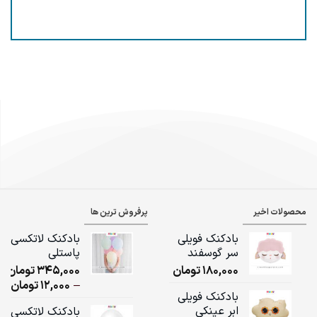
محصولات اخیر
پرفروش ترین ها
بادکنک فویلی
بادکنک لاتکسی
سر گوسفند
پاستلی
180,000
تومان
345,000
تومان
ice
–
12,000
تومان
بادکنک فویلی
ge:
ابر عینکی
بادکنک لاتکسی