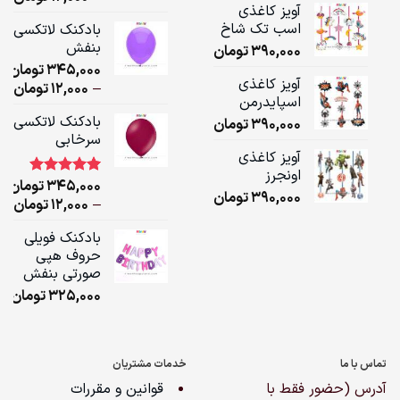
آویز کاغذی
ge:
اسب تک شاخ
بادکنک لاتکسی
بنفش
390,000
تومان
ugh
345,000
تومان
,000
آویز کاغذی
ice
–
12,000
تومان
اسپایدرمن
ge:
بادکنک لاتکسی
390,000
تومان
سرخابی
ugh
آویز کاغذی
,000
اونجرز
345,000
تومان
1
امتیاز
5.00
390,000
تومان
از 5 امتیاز
ice
–
12,000
تومان
مشتری
ge:
بادکنک فویلی
حروف هپی
ugh
صورتی بنفش
,000
325,000
تومان
تماس با ما
خدمات مشتریان
آدرس (حضور فقط با
قوانین و مقررات