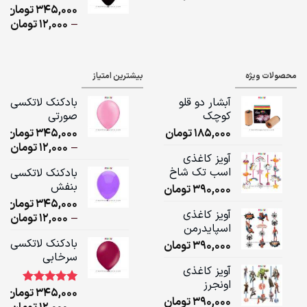
345,000
تومان
,000
ice
–
12,000
تومان
ge:
ugh
محصولات ویژه
بیشترین امتیاز
,000
آبشار دو قلو
بادکنک لاتکسی
کوچک
صورتی
185,000
تومان
345,000
تومان
ice
–
12,000
تومان
آویز کاغذی
ge:
اسب تک شاخ
بادکنک لاتکسی
بنفش
390,000
تومان
ugh
345,000
تومان
,000
آویز کاغذی
ice
–
12,000
تومان
اسپایدرمن
ge:
بادکنک لاتکسی
390,000
تومان
سرخابی
ugh
آویز کاغذی
,000
اونجرز
345,000
تومان
1
امتیاز
5.00
390,000
تومان
از 5 امتیاز
ice