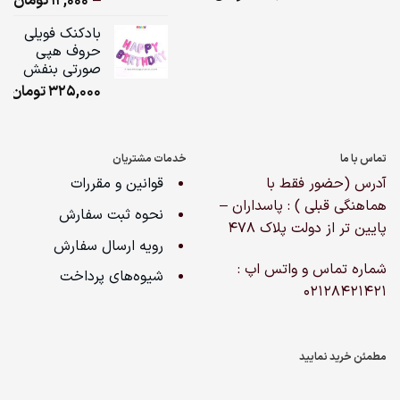
–
12,000
تومان
مشتری
ge:
بادکنک فویلی
حروف هپی
ugh
صورتی بنفش
,000
325,000
تومان
تماس با ما
خدمات مشتریان
آدرس (حضور فقط با
قوانین و مقررات
هماهنگی قبلی ) : پاسداران –
نحوه ثبت سفارش
پایین تر از دولت پلاک ۴۷۸
رویه ارسال سفارش
شماره تماس و واتس اپ :
شیوه‌های پرداخت
02128421421
مطمئن خرید نمایید